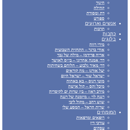
חינוך
קהילה
דת ומסורת
ספורט
אנשים וארועים
תרבות
כתבות
בלוגים
מירי רווה
אודי ברגר – התחזית השבועית
אריה פרידמן – מילה של גבר
דר׳ אמנה אהרוני – בי״ס לאושר
דר׳ מאיר גלבוע – הלוחם בשחיתות
יעל אורנן – מה קוראים
ישראל שור – ישראל היום
מוטי דנוס – בא באהוה
מיכל זקס – קול אישה
מירב ראון – בין שדות ים לקיסריה
רננה לוי – מיומנה של רננה
שוש רהב – מקול ליבי
שרית הראל – המסע שלי
המומחים
רופאים ומרפאות
עורכי דין
עסקים