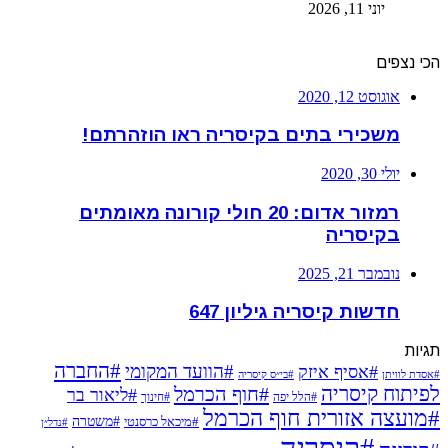
יוני 11, 2026
הכי נצפים
אוגוסט 12, 2020
משכירי בתים בקיסריה ראו הוזהרתם!
יולי 30, 2020
רמזור אדום: 20 חולי קורונה מאומתים
בקיסריה
נובמבר 21, 2025
חדשות קיסריה גיליון 647
תגיות
#החברה
#הוועד המקומי
#אסיף איזק
#אסדת לוויתן
#בי״ס קיסריה
לפיתוח קיסריה
#חוף הכרמל
#ליאור בר
#הלל יפה
#חינוך
#מועצה אזורית חוף הכרמל
#משטרה
#מיכאל כרסנטי
#נדל״ן
#קיסריה