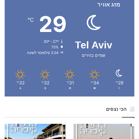
מזג אוויר
29
℃
30º - 27º
Tel Aviv
70%
3.04 קילומטר לשעה
שמיים בהירים
32
32
31
34
29
℃
℃
℃
℃
℃
ו
ש
א
ב
ג
הכי נצפים