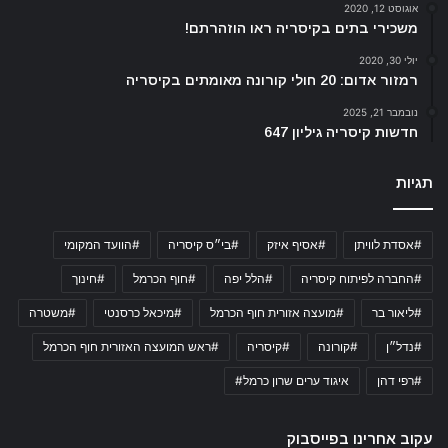
אוגוסט 12, 2020
משכירי בתים בקיסריה ראו הוזהרתם!
יולי 30, 2020
רמזור אדום: 20 חולי קורונה מאומתים בקיסריה
נובמבר 21, 2025
חדשות קיסריה גיליון 647
תגיות
#אסדת לוויתן
#אסיף איזק
#בי״ס קיסריה
#הוועד המקומי
#החברה לפיתוח קיסריה
#הלל יפה
#חוף הכרמל
#חינוך
#ליאור בר
#מועצה אזורית חוף הכרמל
#מיכאל כרסנטי
#משטרה
#נדל״ן
#קורונה
#קיסריה
#ראש המועצה האזורית חוף הכרמל
#רפי דהן
איגוד ערים שרון כרמל#
עקוב אחרינו בפייסבוק