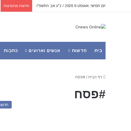
יום חמישי, אוגוסט 6 2026 / כ"ג אב התשפ"ו
חדשות מתפרצות
בית
חדשות
אנשים וארועים
כתבות
דף הבית
/
#פסח
#פסח
חדשו