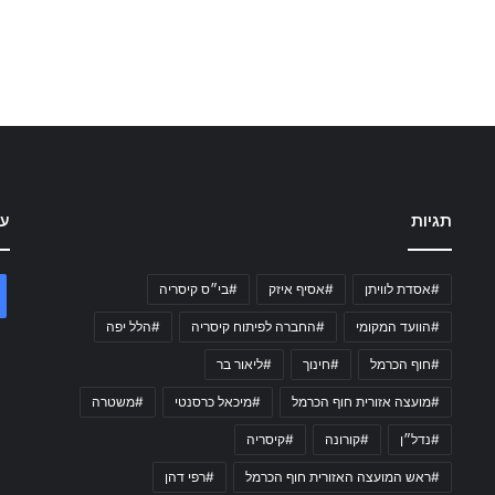
תגיות
עק
#אסדת לוויתן
#אסיף איזק
#בי״ס קיסריה
#הוועד המקומי
#החברה לפיתוח קיסריה
#הלל יפה
#חוף הכרמל
#חינוך
#ליאור בר
#מועצה אזורית חוף הכרמל
#מיכאל כרסנטי
#משטרה
#נדל״ן
#קורונה
#קיסריה
#ראש המועצה האזורית חוף הכרמל
#רפי דהן