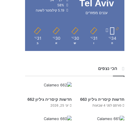
Tel Aviv
58%
5.19 קילומטר לשעה
עננים מפוזרים
31
30
30
31
34
℃
℃
℃
℃
℃
ה
ו
ש
א
ב
הכי נצפים
חדשות קיסריה גיליון 663
חדשות קיסריה גיליון 662
פורסם לפני 4 שבועות
יוני 25, 2026