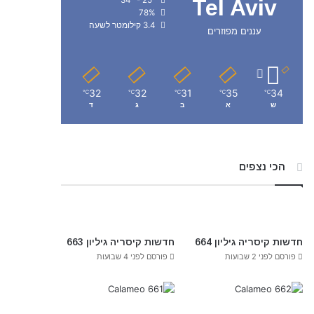
Tel Aviv
78%
3.4 קילומטר לשעה
עננים מפוזרים
32
32
31
35
34
℃
℃
℃
℃
℃
ש
א
ב
ג
ד
הכי נצפים
חדשות קיסריה גיליון 664
חדשות קיסריה גיליון 663
פורסם לפני 2 שבועות
פורסם לפני 4 שבועות