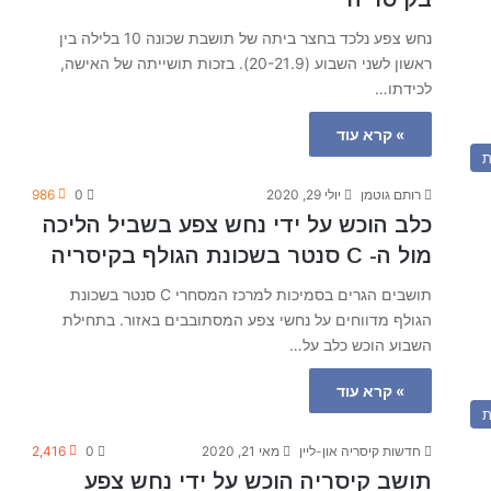
נחש צפע נלכד בחצר ביתה של תושבת שכונה 10 בלילה בין
ראשון לשני השבוע (20-21.9). בזכות תושייתה של האישה,
לכידתו…
» קרא עוד
ת
רותם גוטמן
יולי 29, 2020
0
986
כלב הוכש על ידי נחש צפע בשביל הליכה
מול ה- C סנטר בשכונת הגולף בקיסריה
תושבים הגרים בסמיכות למרכז המסחרי C סנטר בשכונת
הגולף מדווחים על נחשי צפע המסתובבים באזור. בתחילת
השבוע הוכש כלב על…
» קרא עוד
ת
חדשות קיסריה און-ליין
מאי 21, 2020
0
2,416
תושב קיסריה הוכש על ידי נחש צפע