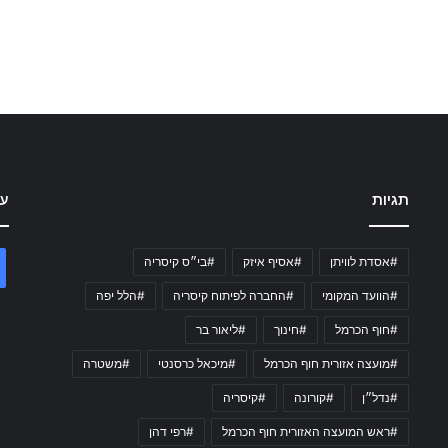
תגיות
עק
#אסדת לוויתן
#אסיף איזק
#בי״ס קיסריה
#הוועד המקומי
#החברה לפיתוח קיסריה
#הלל יפה
#חוף הכרמל
#חינוך
#ליאור בר
#מועצה אזורית חוף הכרמל
#מיכאל כרסנטי
#משטרה
#נדל״ן
#קורונה
#קיסריה
#ראש המועצה האזורית חוף הכרמל
#רפי דהן