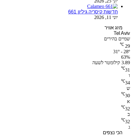
יוני 25, 2026
חדשות קיסריה גיליון 661
יוני 11, 2026
מזג אוויר
Tel Aviv
שמיים בהירים
℃
29
31º - 28º
63%
3.89 קילומטר לשעה
℃
31
ו
℃
34
ש
℃
30
א
℃
32
ב
℃
32
ג
הכי נצפים