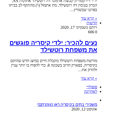
יו"ר דירקטוריון קבוצת אדמונד דה רוטשילד אחזקות SA,
הברון בנג'מין דה רוטשילד, מת אתמול (ו') מהתקף לב בביתו
בפרגני שבשוויץ…
» קרא עוד
חדשות
רותם גוטמן
יוני 17, 2020
606
0
נעים להכיר: ילדי קיסריה פוגשים
את משפחת רוטשילד
מורשת משפחת רוטשילד מקבלת חיים במיצג חדש שהוקם
בקיסריה, בפארק חרוב בשכונה 8. כדי להפיח בו יותר עניין
ולהדק את…
» קרא עוד
פופולרי
לאחרונה
משכירי בתים בקיסריה ראו הוזהרתם!
אוגוסט 12, 2020