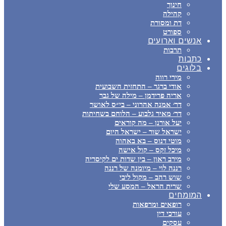
חינוך
קהילה
דת ומסורת
ספורט
אנשים וארועים
תרבות
כתבות
בלוגים
מירי רווה
אודי ברגר – התחזית השבועית
אריה פרידמן – מילה של גבר
דר׳ אמנה אהרוני – בי״ס לאושר
דר׳ מאיר גלבוע – הלוחם בשחיתות
יעל אורנן – מה קוראים
ישראל שור – ישראל היום
מוטי דנוס – בא באהוה
מיכל זקס – קול אישה
מירב ראון – בין שדות ים לקיסריה
רננה לוי – מיומנה של רננה
שוש רהב – מקול ליבי
שרית הראל – המסע שלי
המומחים
רופאים ומרפאות
עורכי דין
עסקים