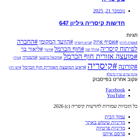
נובמבר 21, 2025
חדשות קיסריה גיליון 647
תגיות
#החברה
#הוועד המקומי
#אסיף איזק
#אסדת לוויתן
#בי״ס קיסריה
לפיתוח קיסריה
#חוף הכרמל
#ליאור בר
#הלל יפה
#חינוך
#מועצה אזורית חוף הכרמל
#משטרה
#מיכאל כרסנטי
#נדל״ן
#קיסריה
#קורונה
#ראש המועצה האזורית חוף הכרמל
#רפי דהן
איגוד ערים שרון כרמל#
עקוב אחרינו בפייסבוק
Facebook
YouTube
כל הזכויות שמורות לחדשות קיסריה (c) 2026
עמוד הבית
מדיניות שימוש באתר
מדיניות פרטיות
פרסם איתנו