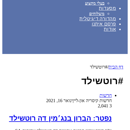
בעלי מקצוע
מסעדות
משלוחים
מהדורה דיגיטלית
פרסם איתנו
אודות
דף הבית
/
#רוטשילד
#רוטשילד
חדשות
חדשות קיסריה און-ליין
ינואר 16, 2021
2,041
3
נפטר: הברון בנג׳מין דה רוטשילד