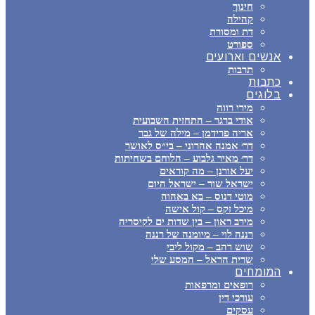
חינוך
קהילה
דת ומסורת
ספורט
אנשים וארועים
תרבות
כתבות
בלוגים
מירי רווה
אודי ברגר – התחזית השבועית
אריה פרידמן – מילה של גבר
דר׳ אמנה אהרוני – בי״ס לאושר
דר׳ מאיר גלבוע – הלוחם בשחיתות
יעל אורנן – מה קוראים
ישראל שור – ישראל היום
מוטי דנוס – בא באהוה
מיכל זקס – קול אישה
מירב ראון – בין שדות ים לקיסריה
רננה לוי – מיומנה של רננה
שוש רהב – מקול ליבי
שרית הראל – המסע שלי
המומחים
רופאים ומרפאות
עורכי דין
עסקים