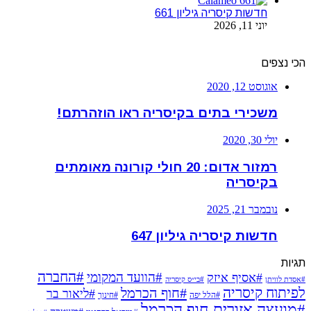
חדשות קיסריה גיליון 661
יוני 11, 2026
הכי נצפים
אוגוסט 12, 2020
משכירי בתים בקיסריה ראו הוזהרתם!
יולי 30, 2020
רמזור אדום: 20 חולי קורונה מאומתים
בקיסריה
נובמבר 21, 2025
חדשות קיסריה גיליון 647
תגיות
#החברה
#הוועד המקומי
#אסיף איזק
#אסדת לוויתן
#בי״ס קיסריה
לפיתוח קיסריה
#חוף הכרמל
#ליאור בר
#הלל יפה
#חינוך
#מועצה אזורית חוף הכרמל