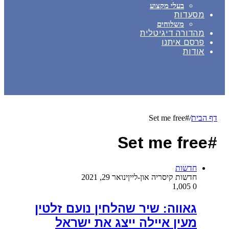
בעלי מקצוע
מסעדות
משלוחים
מהדורה דיגיטלית
פרסם איתנו
אודות
דף הבית
/
#Set me free
#Set me free
חדשות
חדשות קיסריה און-ליין
ינואר 29, 2021
1,005
0
גאווה: שיר שהלחין נועם זלטין
מעין איילה ייצג את ישראל