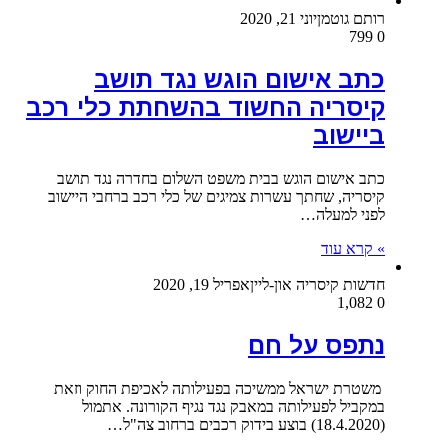
רותם גוטמן
יוני 21, 2020
799
0
כתב אישום הוגש נגד תושב
קיסריה החשוד בהשחתת כלי רכב
ביישוב
כתב אישום הוגש בבית משפט השלום בחדרה נגד תושב
קיסריה, שחתך עשרות צמיגים של כלי רכב ברחבי היישוב
לפני למעלה…
» קרא עוד
חדשות קיסריה און-ליין
אפריל 19, 2020
1,082
0
נתפס על חם
משטרת ישראל ממשיכה בפעילותה לאכיפת החוק וזאת
במקביל לפעילותה במאבק נגד נגיף הקורונה. אתמול
(18.4.2020) בוצע בידוק רכבים ברחוב צה"ל…