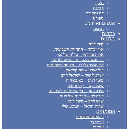
חינוך
קהילה
דת ומסורת
ספורט
אנשים וארועים
תרבות
כתבות
בלוגים
מירי רווה
אודי ברגר – התחזית השבועית
אריה פרידמן – מילה של גבר
דר׳ אמנה אהרוני – בי״ס לאושר
דר׳ מאיר גלבוע – הלוחם בשחיתות
יעל אורנן – מה קוראים
ישראל שור – ישראל היום
מוטי דנוס – בא באהוה
מיכל זקס – קול אישה
מירב ראון – בין שדות ים לקיסריה
רננה לוי – מיומנה של רננה
שוש רהב – מקול ליבי
שרית הראל – המסע שלי
המומחים
רופאים ומרפאות
עורכי דין
עסקים