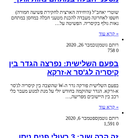
שוטרי יאחב"ל (היחידה הארצית לחקירת פשיעה חמורה)
חשפו לאחרונה מעבדה להכנת מטעני חבלה במחסן במתחם
נאות גולף בקיסריה. הפשיטה על…
» קרא עוד
רותם גוטמן
נובמבר 26, 2020
758
0
בפעם השלישית: נפרצה הגדר בין
קיסריה לג'סר א-זרקא
בפעם השלישית פורקה גדר ה-W שהוצבה בין קיסריה לג'סר
א-זרקא. הגדר שהוקמה בחודש יולי על מנת למנוע מעבר כלי
רכב בין היישובים מפריעה,…
» קרא עוד
רותם גוטמן
ספטמבר 6, 2020
1,591
0
זה קרה שוב: 3 רעולי פנים ניסו