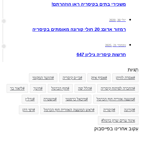
משכירי בתים בקיסריה ראו הוזהרתם!
יולי 30, 2020
רמזור אדום: 20 חולי קורונה מאומתים בקיסריה
נובמבר 21, 2025
חדשות קיסריה גיליון 647
תגיות
#אסדת לוויתן
#אסיף איזק
#בי״ס קיסריה
#הוועד המקומי
#החברה לפיתוח קיסריה
#הלל יפה
#חוף הכרמל
#חינוך
#ליאור בר
#מועצה אזורית חוף הכרמל
#מיכאל כרסנטי
#משטרה
#נדל״ן
#קורונה
#קיסריה
#ראש המועצה האזורית חוף הכרמל
#רפי דהן
איגוד ערים שרון כרמל#
עקוב אחרינו בפייסבוק