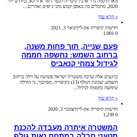
מאז הוקמה גדר w בין קיסריה לכפר ג׳סר א זרקא, בחודש יולי
2020, מחבלים בה באופן קבוע נהגי ג׳יפים ואחרים…
» קרא עוד
חדשות קיסריה און-ליין
ינואר 3, 2021
1,001
0
פעם שנייה, תוך פחות משנה,
ברחוב השמש: נחשפה חממה
לגידול צמחי קנאביס
ברגעים אלה ערכה משטרת ישראל פשיטה על וילה ברחוב
השמש, שכונת הגולף (13) בקיסריה. מסתבר, כי הווילה
שימשה כחממה לגידול…
» קרא עוד
חדשות קיסריה און-ליין
דצמבר 3, 2020
1,230
0
המשטרה איתרה מעבדה להכנת
מטעני חבלה במתחם נאות גולף