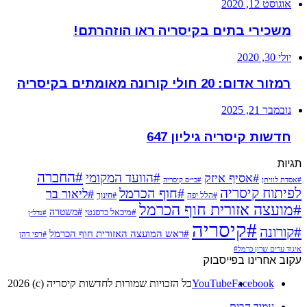
אוגוסט 12, 2020
משכירי בתים בקיסריה ראו הוזהרתם!
יולי 30, 2020
רמזור אדום: 20 חולי קורונה מאומתים בקיסריה
נובמבר 21, 2025
חדשות קיסריה גיליון 647
תגיות
#החברה
#הוועד המקומי
#אסיף איזק
#אסדת לוויתן
#בי״ס קיסריה
לפיתוח קיסריה
#חוף הכרמל
#ליאור בר
#הלל יפה
#חינוך
#מועצה אזורית חוף הכרמל
#משטרה
#מיכאל כרסנטי
#נדל״ן
#קיסריה
#קורונה
#ראש המועצה האזורית חוף הכרמל
#רפי דהן
איגוד ערים שרון כרמל#
עקוב אחרינו בפייסבוק
Facebook
YouTube
כל הזכויות שמורות לחדשות קיסריה (c) 2026
עמוד הבית