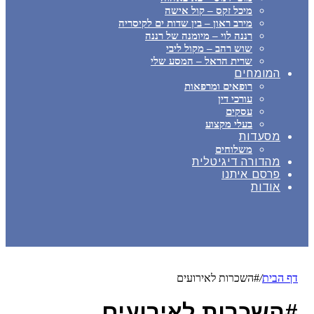
מיכל זקס – קול אישה
מירב ראון – בין שדות ים לקיסריה
רננה לוי – מיומנה של רננה
שוש רהב – מקול ליבי
שרית הראל – המסע שלי
המומחים
רופאים ומרפאות
עורכי דין
עסקים
בעלי מקצוע
מסעדות
משלוחים
מהדורה דיגיטלית
פרסם איתנו
אודות
דף הבית
/
#השכרות לאירועים
#השכרות לאירועים