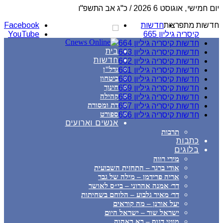
יום חמישי, אוגוסט 6 2026 / כ"ג אב התשפ"ו
חדשות מתפרצות
חדשות
Facebook
קיסריה גיליון 665
YouTube
חדשות קיסריה גיליון 664
בית
חדשות קיסריה גיליון 663
חדשות
חדשות קיסריה גיליון 662
נדל"ן
חדשות קיסריה גיליון 661
ביטחון
חדשות קיסריה גיליון 660
חינוך
חדשות קיסריה גיליון 659
קהילה
חדשות קיסריה גיליון 658
דת ומסורת
חדשות קיסריה גיליון 657
ספורט
חדשות קיסריה גיליון 656
אנשים וארועים
תרבות
כתבות
בלוגים
מירי רווה
אודי ברגר – התחזית השבועית
אריה פרידמן – מילה של גבר
דר׳ אמנה אהרוני – בי״ס לאושר
דר׳ מאיר גלבוע – הלוחם בשחיתות
יעל אורנן – מה קוראים
ישראל שור – ישראל היום
מוטי דנוס – בא באהוה