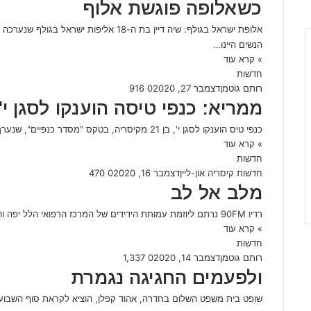
כשאלופה פוגשת אלוף
אלופת ישראל בגולף: שיה דיין בת ה-18 אלי
הנשים היינו…
» קרא עוד
חדשות
רותם גוטמן
דצמבר 27, 2020
0
916
ממריא: כנפי טיסה הוענקו לסגן י'
כנפי טיס הוענקו לסגן י', בן 21 מקיסריה, בטקס "מסדר כנפיים", שנערך בשבוע שעבר (23.12) בבסיס חיל האוויר בחצרים. בתום…
» קרא עוד
חדשות
חדשות קיסריה און-ליין
דצמבר 16, 2020
0
470
מלב אל לב
רדיו 90FM נרתם ליוזמת עמותת הידידים של המרכז הרפואי הלל יפה והעומד בראשה – איש העסקים משה מורג, וביחד הרימו…
» קרא עוד
חדשות
רותם גוטמן
דצמבר 14, 2020
0
1,337
ולפעמים החגיגה נגמרת
שופט בית משפט השלום בחדרה, אהוד קפלן, הוציא לקראת סוף השבוע (10.12) צו האוסר להשכיר לטווח קצר – לנופש 