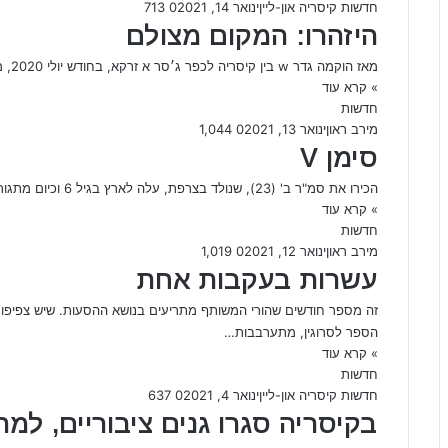
חדשות קיסריה און-ליין
ינואר 14, 2021
0
713
היזהרו: המקום מצולם
מאז הוקמה גדר w בין קיסריה לכפר ג׳סר א זרקא, בחודש יולי 2020, מחבלים בה באופן קבוע נהגי ג׳יפים ואחרים…
» קרא עוד
חדשות
מירב ראון
ינואר 13, 2021
0
1,044
סימן V
הכירו את סמ"ר ב' (23), שנולד בצרפת, עלה לארץ בגיל 6 וכיום מתגורר קיסריה. ב׳ למד בתיכון משותף חוף הכרמל,…
» קרא עוד
חדשות
מירב ראון
ינואר 12, 2021
0
1,019
עשרות בעקבות אחת
זה מספר חודשים שהורי המשותף מתריעים בנושא ההסעות. שיש צפיפות 
הספר לסרוגין, מתערבבות…
» קרא עוד
חדשות
חדשות קיסריה און-ליין
ינואר 4, 2021
0
637
בקיסריה סגרו גנים ציבוריים, למ