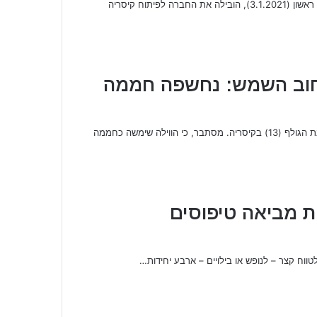
עלייה בתחלואה בקיסריה בשבוע האחרון, 23 חולים מאומתים נכון ליום ראשון (3.1.2021), הובילה את החברה לפיתוח קיסריה
רחוב השמש: נחשפה חממה
ברגעים אלה ערכה משטרת ישראל פשיטה על וילה ברחוב השמש, שכונת הגולף (13) בקיסריה. מסתבר, כי הווילה שימשה כחממה
 מביאה טיפוסים
ווח קצר – לנופש או בילויים – ארבע יחידות…