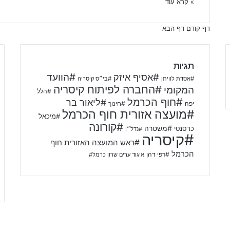
» קרא עוד
דף קודם
דף הבא
תגיות
#אסיף איזק
#הוועד
#אסדת לוויתן
#בי״ס קיסריה
#החברה לפיתוח קיסריה
המקומי
#הלל
#חוף הכרמל
#ליאור בר
יפה
#חינוך
#מועצה אזורית חוף הכרמל
#מיכאל
#קורונה
#משטרה
כרסנטי
#נדל״ן
#קיסריה
#ראש המועצה האזורית חוף
הכרמל
#רפי דהן
איגוד ערים שרון כרמל#