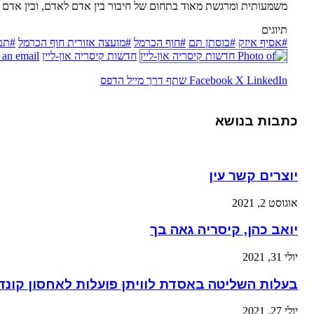
משמעותית ומרגשת מאוד בתחום של חיבור בין אדם לאדם, ובין אדם ל
תיוגים
#אסיף איזק
#בוסתן תם
#חוף הכרמל
#מועצה אזורית חוף הכרמל
#תם
חדשות קיסריה און-ליין
 an email
LinkedIn
X
Facebook
שתף דרך מייל
הדפס
כתבות בנושא
יוצרים קשר עין
אוגוסט 2, 2021
יואב כהן, קיסריה גאה בך
יולי 31, 2021
בעלות השליטה באסדת לוויתן פועלות לאחסון קונדנ
יולי 27, 2021