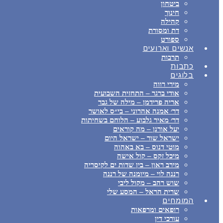
ביטחון
חינוך
קהילה
דת ומסורת
ספורט
אנשים וארועים
תרבות
כתבות
בלוגים
מירי רווה
אודי ברגר – התחזית השבועית
אריה פרידמן – מילה של גבר
דר׳ אמנה אהרוני – בי״ס לאושר
דר׳ מאיר גלבוע – הלוחם בשחיתות
יעל אורנן – מה קוראים
ישראל שור – ישראל היום
מוטי דנוס – בא באהוה
מיכל זקס – קול אישה
מירב ראון – בין שדות ים לקיסריה
רננה לוי – מיומנה של רננה
שוש רהב – מקול ליבי
שרית הראל – המסע שלי
המומחים
רופאים ומרפאות
עורכי דין