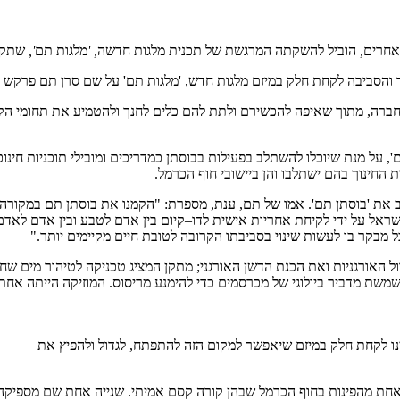
אחרים
,
הוביל
להשקתה
המרגשת
של
תכנית
מלגות
חדשה
, '
מלגות
תם
',
שתק
ך והסביבה לקחת חלק במיזם מלגות חדש
, '
מלגות תם
'
על שם סרן תם פרקש ז
חברה
,
מתוך שאיפה להכשירם ולתת להם כלים לחנך ולהטמיע את תחומי הקי
ם
',
על מנת שיוכלו להשתלב בפעילות בבוסתן כמדריכים ומובילי תוכניות חינו
ת החינוך בהם ישתלבו והן ביישובי חוף הכרמל
.
ב את
'
בוסתן תם
'.
אמו של תם
,
ענת
,
מספרת
: "
הקמנו את בוסתן תם במקורה
ראל על ידי לקיחת אחריות אישית לדו
–
קיום בין אדם לטבע ובין אדם לאדם
ל מבקר בו לעשות שינוי בסביבתו הקרובה לטובת חיים מקיימים יותר
."
ל האורגניות ואת הכנת הדשן האורגני
;
מתקן המציג טכניקה לטיהור מים שחו
משת מדביר ביולוגי של מכרסמים כדי להימנע מריסוס
.
המוזיקה הייתה אחת מ
נו לקחת חלק במיזם שיאפשר למקום הזה להתפתח, לגדול ולהפיץ את
חת
מהפינות
בחוף
הכרמל
שבהן
קורה
קסם
אמיתי
.
שנייה
אחת
שם
מספיקה