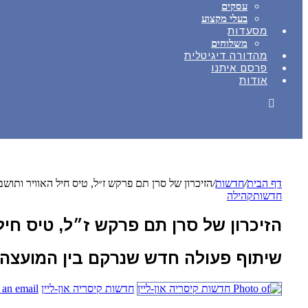
עסקים
בעלי מקצוע
מסעדות
משלוחים
מהדורה דיגיטלית
פרסם איתנו
אודות
דף הבית
/
חדשות
/
הזיכרון של סרן תם פרקש ז״ל, טיס חיל האוויר ותושב
חדשות
קהילה
הזיכרון של סרן תם פרקש ז״ל, טיס חיל
שיתוף פעולה חדש שנרקם בין המועצה 
חדשות קיסריה און-ליין
 an email