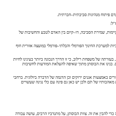
דם
פיתוח
מנהיגות
סביבתית
–
חברתית
.
"
ל
:
ימות
,
שמירת הסביבה
,
דו
–
קיום בין האדם לטבע והחשיבות של
כיות למערכת החינוך הפורמלי והבלתי
–
פורמלי במועצה אזורית חוף
,
בעזרתה של משפחת רילוב
,
כי זו הדרך הנכונה ביותר בעינינו לחיות
.
בנינו את הבוסתן מתוך שאיפה להעלאת המודעות לחשיבות
רים באמצעות אגנים ירוקים וכן הדגמה של הדברה ביולוגית
.
ברחבי
אהבותיו של תֹם ולכן יש כאן גם פינה עם כלי נגינה שעשויים
כדי
להבין
את
זה
. צוות הבוסתן, על מתנדביו הרבים, עושה עבודה