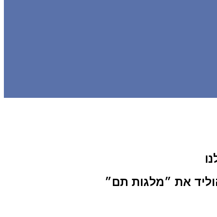
נו
וליד את ״מלגות תם״