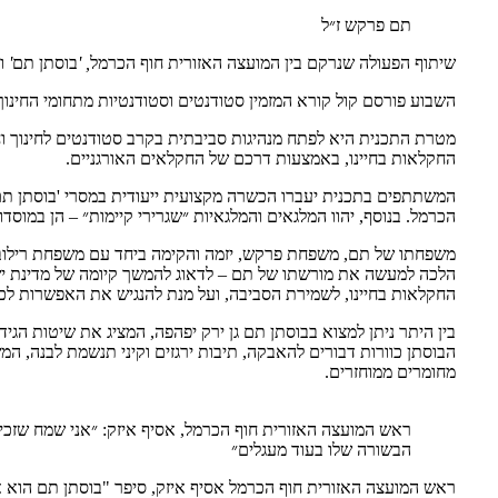
תם פרקש ז״ל
שיתוף
הפעולה
שנרקם
בין
המועצה
האזורית
חוף
הכרמל
, '
בוסתן
תם
'
ו
השבוע פורסם קול קורא המזמין סטודנטים וסטודנטיות מתחומי החינו
מטרת התכנית היא לפתח מנהיגות סביבתית בקרב סטודנטים לחינוך ו
החקלאות בחיינו
,
באמצעות דרכם של החקלאים האורגניים
.
המשתתפים בתכנית יעברו הכשרה מקצועית ייעודית במסרי
'
בוסתן ת
הכרמל
.
בנוסף
,
יהוו המלגאים והמלגאיות ״שגרירי קיימות״
–
הן במוסדו
משפחתו של תם
,
משפחת פרקש
,
יזמה והקימה ביחד עם משפחת רילו
הלכה למעשה את מורשתו של תם
–
לדאוג להמשך קיומה של מדינת יש
החקלאות בחיינו
,
לשמירת הסביבה
,
ועל מנת להנגיש את האפשרות
לכ
בין היתר ניתן למצוא בבוסתן תם גן ירק יפהפה
,
המציג את שיטות הגידו
הבוסתן כוורות דבורים להאבקה
,
תיבות ירגזים וקיני תנשמת לבנה
,
המש
מחומרים ממוחזרים
.
ראש המועצה האזורית חוף הכרמל, אסיף איזק: ״אני שמח שזכי
הבשורה שלו בעוד מעגלים״
ראש
המועצה
האזורית
חוף
הכרמל
אסיף
איזק
,
סיפר
"
בוסתן
תם
הוא
א