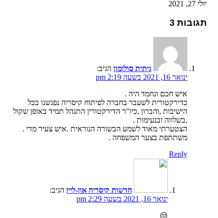
יולי 27, 2021
תגובות 3
גיתית סולומון
הגיב:
ינואר 16, 2021 בשעה 2:19 pm
איש חכם ונחמד היה .
כדירקטורית לשעבר בחברה לפיתוח קיסריה נפגשנו בכל
הישיבות ,והברון ,כיו"ר הדירקטורין התנהל תמיד באופן שקול
,בשלווה ובנעימות .
הצטערתי מאוד לשמע הבשורה הנוראית .איש צעיר מדי .
משתתפת בצער המשפחה .
Reply
חדשות קיסריה און-ליין
הגיב:
ינואר 16, 2021 בשעה 2:29 pm
😒