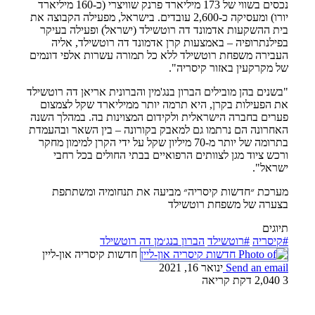
נכסים בשווי של 173 מיליארד פרנק שוויצרי (כ-160 מיליארד
יורו) ומעסיקה כ-2,600 עובדים. בישראל, מפעילה הקבוצה את
בית ההשקעות אדמונד דה רוטשילד (ישראל) ופעילה בעיקר
בפילנתרופיה – באמצעות קרן אדמונד דה רוטשילד, אליה
העבירה משפחת רוטשילד ללא כל תמורה עשרות אלפי דונמים
של מקרקעין באזור קיסריה".
"בשנים בהן מובילים הברון בנג'מין והברונית אריאן דה רוטשילד
את הפעילות בקרן, היא תרמה יותר ממיליארד שקל לצמצום
פערים בחברה הישראלית ולקידום המצוינות בה. במהלך השנה
האחרונה הם נרתמו גם למאבק בקורונה – בין השאר ובהעמדת
בתרומה של יותר מ-70 מיליון שקל על ידי הקרן למימון מחקר
ורכש ציוד מגן לצוותים הרפואיים בבתי החולים בכל רחבי
ישראל".
מערכת ״חדשות קיסריה״ מביעה את תנחומיה ומשתתפת
בצערה של משפחת רוטשילד
תיוגים
#קיסריה
#רוטשילד
הברון בנג׳מן דה רוטשילד
חדשות קיסריה און-ליין
Send an email
ינואר 16, 2021
3
2,040
דקת קריאה