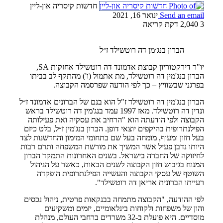
חדשות קיסריה און-ליין
Send an email
ינואר 16, 2021
3
2,040
דקת קריאה
הברון בנג׳מן דה רוטשילד ז״ל
יו"ר דירקטוריון קבוצת אדמונד דה רוטשילד אחזקות SA,
הברון בנג'מין דה רוטשילד, מת אתמול (ו') מהתקף לב בביתו
בפרגני שבשוויץ – כך לפי הודעה שפרסמה הקבוצה.
הברון בנג'מין דה רוטשילד ז"ל הוא בנם של הברונים אדמונד ז״ל
ונדין דה רוטשילד. מאז 1997 עמד בנג'מין דה רוטשילד בראש
הקבוצה ולפי הודעתה הוא "הרחיב את עסקיה ואת פעילותה
הפילנתרופית בהיקפים יוצאי דופן. הברון בנג'מין ז״ל, בלט כיזם
בעל חזון ומעוף, מומחה בעל שם בתחומי המימון והחדשנות לצד
היותו נדבן פעיל אשר המשיך את מורשת המשפחה ותרם רבות
לחיזוקה של החברה בישראל. בשנים האחרונות התמקד הברון
המנוח בגיבוש חזון הקבוצה לשנים הבאות, כאשר על הניהול
השוטף של עסקי הקבוצה והעשייה הפילנתרופית הופקדה
רעייתו הברונית אריאן דה רוטשילד".
לפי ההודעה, "הקבוצה מתמחה בבנקאות פרטית, ניהול נכסים
והון של משפחות ולקוחות בינלאומיים, יזמים ומשקיעים
מוסדיים. היא פועלת ב-32 משרדים ברחבי העולם, מנהלת