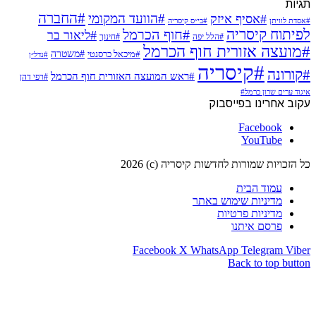
תגיות
#החברה
#הוועד המקומי
#אסיף איזק
#אסדת לוויתן
#בי״ס קיסריה
לפיתוח קיסריה
#חוף הכרמל
#ליאור בר
#הלל יפה
#חינוך
#מועצה אזורית חוף הכרמל
#משטרה
#מיכאל כרסנטי
#נדל״ן
#קיסריה
#קורונה
#ראש המועצה האזורית חוף הכרמל
#רפי דהן
איגוד ערים שרון כרמל#
עקוב אחרינו בפייסבוק
Facebook
YouTube
כל הזכויות שמורות לחדשות קיסריה (c) 2026
עמוד הבית
מדיניות שימוש באתר
מדיניות פרטיות
פרסם איתנו
Facebook
X
WhatsApp
Telegram
Viber
Back to top button