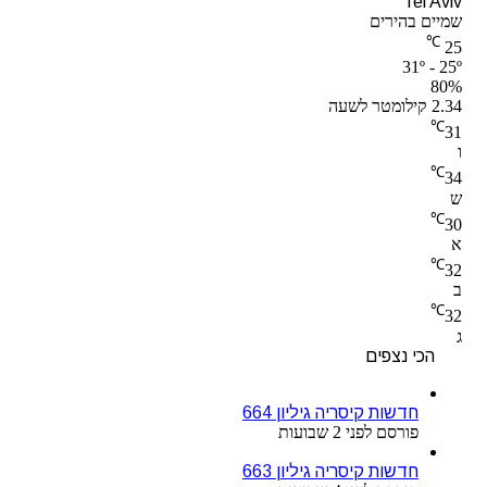
Tel Aviv
שמיים בהירים
℃
25
31º - 25º
80%
2.34 קילומטר לשעה
℃
31
ו
℃
34
ש
℃
30
א
℃
32
ב
℃
32
ג
הכי נצפים
חדשות קיסריה גיליון 664
פורסם לפני 2 שבועות
חדשות קיסריה גיליון 663