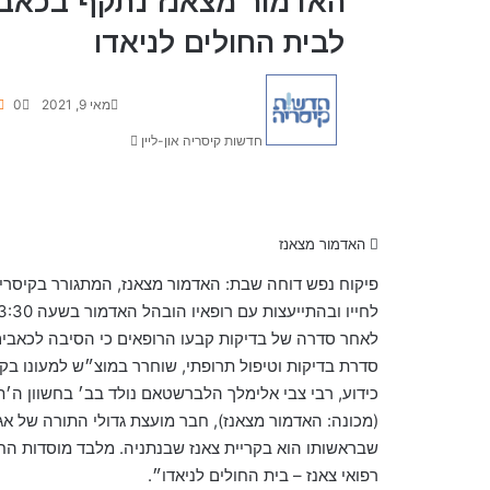
האדמור מצאנז נתקף בכאבים
לבית החולים לניאדו
S
מאי 9, 2021
0
e
n
חדשות קיסריה און-ליין
d
a
n
e
האדמור מצאנז
m
a
i
לחייו ובהתייעצות עם רופאיו הובהל האדמור בשעה 23:30 בערב שבת לבית החולים לניאדו.
l
לאחר סדרה של בדיקות קבעו הרופאים כי הסיבה לכאבים
סדרת בדיקות וטיפול תרופתי, שוחרר במוצ״ש למעונו בק
(מכונה: האדמור מצאנז), חבר מועצת גדולי התורה של א
שבראשותו הוא בקריית צאנז שבנתניה. מלבד מוסדות ה
רפואי צאנז – בית החולים לניאדו״.