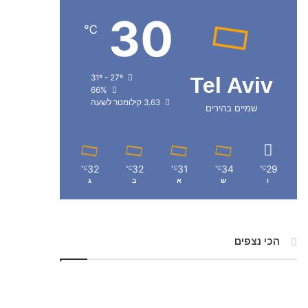
30
℃
31º - 27º
Tel Aviv
66%
3.63 קילומטר לשעה
שמיים בהירים
32
32
31
34
29
℃
℃
℃
℃
℃
ו
ש
א
ב
ג
הכי נצפים