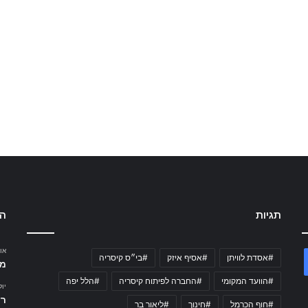
תגיות
הכ
אוגוס
#אסדת לוויתן
#אסיף איזק
#בי״ס קיסריה
Faceboo
Y
מש
#הוועד המקומי
#החברה לפיתוח קיסריה
#הלל יפה
יולי 30
רמזור
#חוף הכרמל
#חינוך
#ליאור בר