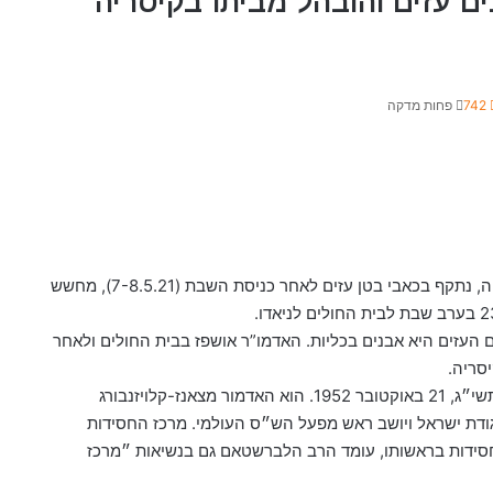
 עזים והובהל מביתו בקיסריה
742
פחות מדקה
פיקוח נפש דוחה שבת: האדמור מצאנז, המתגורר בקיסריה, נתקף בכאבי בטן עזים לאחר כניסת השבת (7-8.5.21), מחשש
 העזים היא אבנים בכליות.
האדמו”ר אושפז בבית החולים ולאחר
יסריה.
כידוע, רבי צבי אלימלך הלברשטאם נולד בב׳ בחשוון ה׳תשי״ג, 21 באוקטובר 1952. הוא האדמור מצאנז-קלויזנבורג
גודת ישראל ויושב ראש מפעל הש״ס העולמי. מרכז החסידות
חסידות בראשותו, עומד הרב הלברשטאם גם בנשיאות ״מרכז