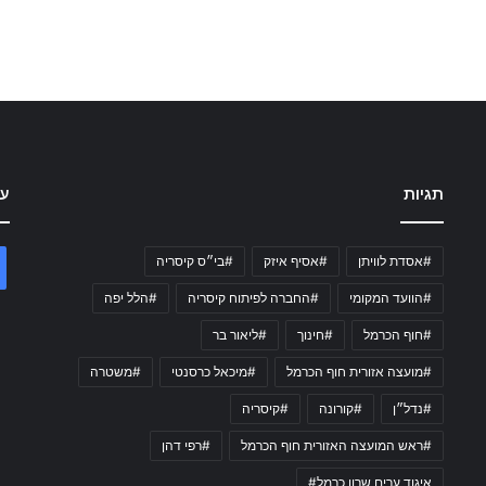
תגיות
עק
#אסדת לוויתן
#אסיף איזק
#בי״ס קיסריה
#הוועד המקומי
#החברה לפיתוח קיסריה
#הלל יפה
#חוף הכרמל
#חינוך
#ליאור בר
#מועצה אזורית חוף הכרמל
#מיכאל כרסנטי
#משטרה
#נדל״ן
#קורונה
#קיסריה
#ראש המועצה האזורית חוף הכרמל
#רפי דהן
איגוד ערים שרון כרמל#