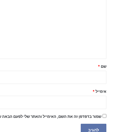
ה
ת
ג
ו
ב
ה
ש
ל
שם
*
ך
*
אימייל
*
שמור בדפדפן זה את השם, האימייל והאתר שלי לפעם הבאה ש