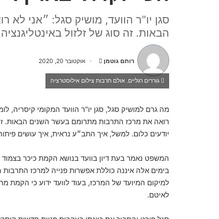
סגן יו"ר הוועד, מושיק סגל: ״אני לא
הבאות. זה סוג של זלזול באינטליגנציה 
S
אוקטובר 20, 2020
רותם גוטמן
e
n
גוררים רגליים. אולם תרבות צילום אילוסטרציה
d
a
מה גרם למושיק סגל
,
סגן יו
"
ר הוועד המקומי קיסריה
,
לומ
n
רואה את מרכז התרבות מתרומם בעשר השנים הבאות
.
ז
e
יודעים כלום
.
למשל
,
איך התב״ע נראית
,
איך עושים פיתוח
m
a
המשפט נאמר בעת דיון בוועד בנושא הקמת כיכר בצמוד ל
i
בימים אלה איננה כוללת אפשרות פנייה למרכז התרבות הע
l
למיקום המיועד של המרכז, בעוד לוועד ידוע כי הקמת מרכ
לאיטם.