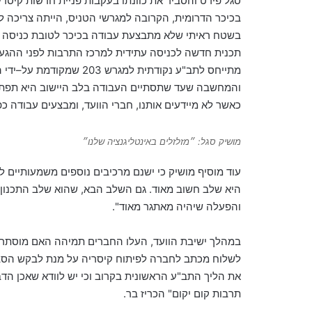
סגל פירט והסביר את כוונתו בעקבות פניית חדשות קיסרי
בכיכר הדרומית
,
הקרובה למגרשי הטניס
,
הייתה צריכה ל
בשטח ראיתי שלא מתבצעת עבודה בכיכר לטובת כניסה 
תכנית חדשה לכניסה עתידית למרכז התרבות לפני ההגעה
מתייחס לתב
"
ע נקודתית למגרש
203
שמקודמת על
–
ידי
והמחשבה שעד שתסתיים העבודה בלב היישוב היא תפת
כאשר לא מיידעים אותנו
,
חברי הוועד
,
ומבצעים עבודה כפ
מושיק סגל: ״מזלזלים באינטליגנציה שלנו״
עוד מוסיף מושיק כי ישנם מרכיבים נוספים משמעותיים 
היא שלב חשוב מאוד
.
גם השלב הבא
,
שהוא שלב התכנון
והפעלה שיהיה מאתגר מאוד
".
במהלך ישיבת הוועד, העלו החברים תמיהה האם מוסתרות מ
לשלוח מכתב לחברה לפיתוח קיסריה על מנת לבקש הסב
את
הליך
התב
"
ע
הראשונית
בקרוב
וכי
יש
לוודא
שאכן
הדב
תרבות
קום
יקום
"
הכריז בר
.