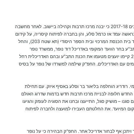
ים
2017-18
כי יבנה מרכז תרבות וקהילה ביישוב
.
לאחר מחשבה
ראשה עמד אז כרמל סלע
,
והן בחברה לפיתוח קיסריה
,
על קידום
ד בית הכנסת המרכזי ובית הספר היסודי
(
תא שטח
203),
והחל
ב
"
ע בחר הוועד המקומי באדריכל דוד נופר
,
ממשרד נופר
קיימו יועצים מטעמו את הכנת התב
"
ע ובהם האדריכלית רחל
מים עם האדריכלים
.
החפ
"
ק שילמה למשרדו של נופר על בסיס
י
.
רודריג הוחלפה בליאור בר וסלע באסיף איזק
.
עם תחילת
 החדש חלופה לבניית מרכז תרבות חדש בדמות שדרוג האולם
ם סגנו
–
מושיק סגל
,
התייעצו ובחנו את הסוגיה לעומק והגיעו
ום המיועד
.
את החלטתם העבירו למועצה ולחברה לפיתוח
ויתכן
אף
לבחור
אדריכל
אחר
.
החפ
"
ק
הבהירה
כי
על
נופר