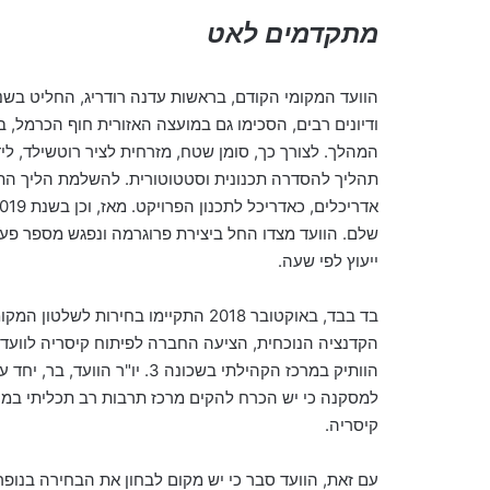
מתקדמים
לאט
הוועד המקומי הקודם
,
בראשות עדנה רודריג
,
החליט בשנ
ודיונים רבים
,
הסכימו גם במועצה האזורית חוף הכרמל
,
ב
המהלך
.
לצורך כך
,
סומן שטח
,
מזרחית לציר רוטשילד
,
לי
תהליך להסדרה תכנונית וסטטוטורית
.
להשלמת הליך הת
אדריכלים
,
כאדריכל לתכנון הפרויקט
.
מאז
,
וכן בשנת
2019
שלם
.
הוועד מצדו החל ביצירת פרוגרמה ונפגש מספר פע
ייעוץ לפי שעה
.
בד בבד
,
באוקטובר
2018
התקיימו בחירות לשלטון המקומ
הקדנציה הנוכחית
,
הציעה החברה לפיתוח קיסריה לוועד
הוותיק במרכז הקהילתי בשכונה
3.
יו
"
ר הוועד
,
בר
,
יחד ע
למסקנה כי יש הכרח להקים מרכז תרבות רב תכליתי במק
קיסריה
.
עם
זאת
,
הוועד
סבר
כי
יש
מקום
לבחון
את
הבחירה
בנופר