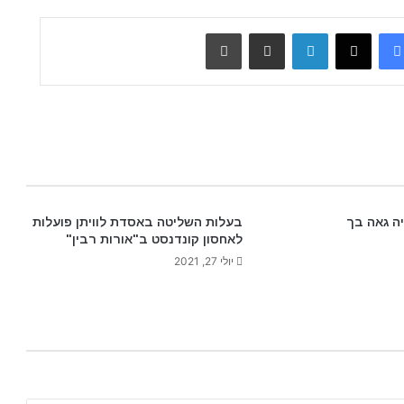
Facebook
X
LinkedIn
שתף דרך מייל
הדפס
יה גאה בך
בעלות השליטה באסדת לוויתן פועלות
לאחסון קונדנסט ב"אורות רבין"
יולי 27, 2021