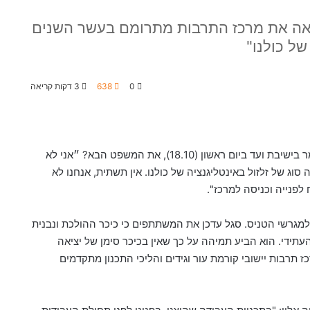
 רואה את מרכז התרבות מתרומם בעשר השנים
של כולנו"
0
638
3 דקות קריאה
ר בישיבת ועד ביום ראשון
(18.10),
את המשפט הבא
?
״אני לא
ה סוג של זלזול באינטליגנציה של כולנו
.
אין תשתית
,
אנחנו לא
 לפנייה וכניסה למרכז
".
מגרשי הטניס. סגל עדכן את המשתתפים כי כיכר ההולכת ונבנית
תידי. הוא הביע תמיהה על כך שאין בכיכר סימן של יציאה
ז תרבות יישובי קורמת עור וגידים והליכי התכנון מתקדמים