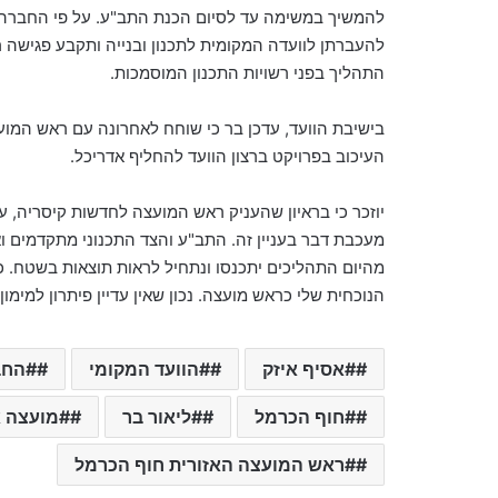
להמשיך
במשימה
עד
לסיום
הכנת
התב
"
ע
.
על
פי
החברה
להעברתן לוועדה המקומית לתכנון ובנייה ותקבע פגישה 
התהליך בפני רשויות התכנון המוסמכות.
בישיבת הוועד
,
עדכן בר כי שוחח לאחרונה עם ראש המוע
העיכוב בפרויקט ברצון הוועד להחליף אדריכל
.
יוזכר
כי
בראיון
שהעניק
ראש
המועצה
לחדשות
קיסריה
,
ע
מעכבת דבר בעניין זה. התב"ע והצד התכנוני מתקדמים וא
מהיום התהליכים יתכנסו ונתחיל לראות תוצאות בשטח. ככ
הנוכחית שלי כראש מועצה. נכון שאין עדיין פיתרון למימו
#אסיף איזק
#הוועד המקומי
#החב
#חוף הכרמל
#ליאור בר
#מועצה א
#ראש המועצה האזורית חוף הכרמל