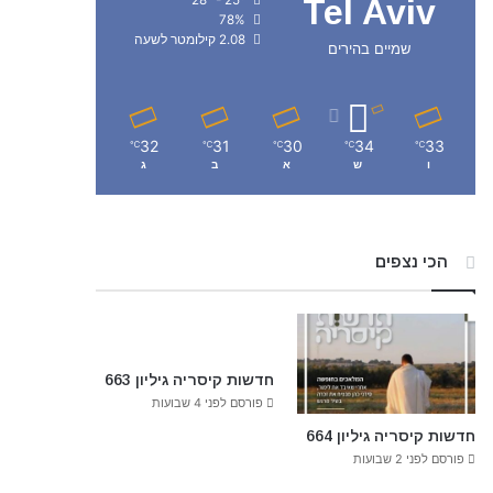
Tel Aviv
78%
2.08 קילומטר לשעה
שמיים בהירים
32
31
30
34
33
℃
℃
℃
℃
℃
ו
ש
א
ב
ג
הכי נצפים
חדשות קיסריה גיליון 663
פורסם לפני 4 שבועות
חדשות קיסריה גיליון 664
פורסם לפני 2 שבועות