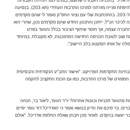
ה אליו:
"
בתכניות העבודה שהוצגו
,
בפנינו לפני תחילת העבודות
היפתח פנייה מזרחה למרכז התרבות העתידי
(תא 203).
בנסיעה
ל
-203.
בהתכתבות שלי עם נציגי החפ
"
ק נאמר לי שהם מקדמים
 לכיכר הנ
"
ל
.
ייתכן והתכנון החדש שהם מקדמים נכון
,
שהרי הוא
 החברה עצמה
,
אך חוסר שיתוף הציבור בכלל והוועד בפרט
ח שוב לטובת הכניסה החדשה המתוכננת
,
לא מקובלת
.
במיוחד
ולה על אותו המקטע בלב היישוב
".
לבחינת התקדמות הפרויקט.
"
אישור התב
"
ע הנקודתית והבסיסית
 המפורט של מרכז התרבות
,
כמו גם הכנת התקציב להקמה
הוועד תכניות וכוונות אחרות? יו"ר הוועד, ליאור בר, הנחה
רים.
בר
סיכם
את
הדיון
בנושא
ואמר
כי
האדריכל
דוד
נופר
יסיים
ר
יעשה
בהקדם
.
לאחר
מכן
תבחן
שאלת
החלפת
אדריכל
. "
אולם