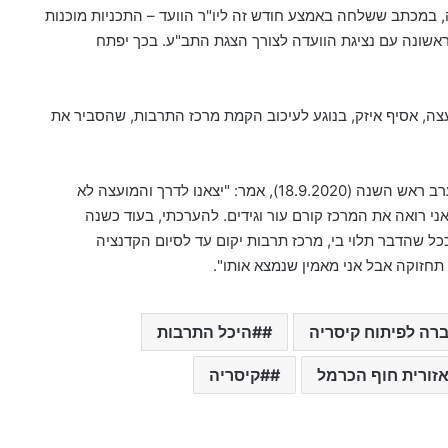
,
במכתב ששלחה באמצע חודש זה ליו"ר הוועד – התכניות מוכנות
ראשונה עם נציגת הוועדה לצורך הצגת התב"ע. בכך יפתח
צה
,
אסיף איזק
,
בנוגע לעיכוב הקמת מרכז התרבות
,
שהסביר את
רב
ראש
השנה
(18.9.2020),
אמר
: "
יצאנו לדרך והמועצה לא
ני רואה את המרכז קורם עור וגידים. להערכתי, בעוד כשנה
ל שהדבר תלוי בי, מרכז תרבות יקום עד לסיום הקדנציה
ן תחזוקה אבל אני מאמין שנמצא אותו".
רה לפיתוח קיסריה
#היכל התרבות
זורית חוף הכרמל
#קיסריה