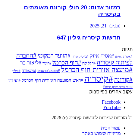
רמזור אדום: 20 חולי קורונה מאומתים
בקיסריה
נובמבר 21, 2025
חדשות קיסריה גיליון 647
תגיות
#החברה
#הוועד המקומי
#אסיף איזק
#אסדת לוויתן
#בי״ס קיסריה
לפיתוח קיסריה
#חוף הכרמל
#ליאור בר
#הלל יפה
#חינוך
#מועצה אזורית חוף הכרמל
#משטרה
#מיכאל כרסנטי
#נדל״ן
#קיסריה
#קורונה
#ראש המועצה האזורית חוף הכרמל
#רפי דהן
איגוד ערים שרון כרמל#
עקוב אחרינו בפייסבוק
Facebook
YouTube
כל הזכויות שמורות לחדשות קיסריה (c) 2026
עמוד הבית
מדיניות שימוש באתר