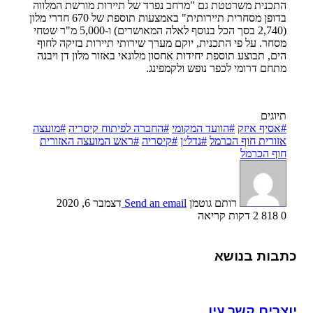
התכנית משרטטת גם "מרחב נפרד של תיירות מורשת המלווה
בדופן מסחרית תיירותית" באמצעות תוספת של 670 חדרי מלון
(2,740 בסך הכל בנוסף לאלה המאושרים) ו-5,000 מ"ר שטחי
מסחר. על פי התכנית, יוקם מערך שירותי תיירות בזיקה לחוף
הים, תבוצע תוספת יחידות אחסון מלונאי באזור מלון דן ויבנה
מתחם דרומי לכפר נופש ולקמפינג.
תיוגים
#אסיף איזק
#הוועד המקומי
#החברה לפיתוח קיסריה
#מועצה
אזורית חוף הכרמל
#נדל״ן
#קיסריה
#ראש המועצה האזורית
חוף הכרמל
רותם גוטמן
Send an email
דצמבר 6, 2020
0
818
2 דקות קריאה
כתבות בנושא
יוצרים קשר עין