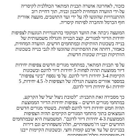
כזכור, לאחרונה אושרה תכנית המתאר הכוללנית לקיסריה
על-ידי הוועדה המחוזית לתכנון ובניה, תוך דחיית רוב
ההתנגדויות שהוגשו לה על ידי ועד התושבים, מועצה אזורית
חוף הכרמל והחברה לפיתוח קיסריה.
המועצה גיבתה את הוועד המקומי בהתנגדויות הנוגעות
לצפיפות
יחידות הדיור למגורים, קצב הבנייה והגדלה משמעותית של
בנייה בשכונות הוותיקות ובמתחמים חדשים. הוועדה המחוזית,
כאמור, דחתה את ההסתייגות שהוגשו לה לגבי בנייה בשכונות
הוותיקות ובניית שכונות חדשות.
על פי תכנית המתאר, במתחמי מגורים חדשים צפיפות יחידות
דיור ממוצעת תהיה לפחות 5 יחידות דיור לדונם ובשכונות
הקיימות 3-4 יחידות דיור לדונם.
על פי נספח "בינוי צפיפות"
במספר אזורים מוצעת הגדלה של הצפיפות ל- 4.5 יחידות, 5
יחידות ו-6 יחידות דיור לדונם.
כך מסבירה זאת התכנית: "לטובת ניצול יעיל של הקרקע,
במתחמי מגורים חדשים – צפיפות יחידות הדיור הממוצעת
תהיה חמש יחידות דיור לדונם לפחות. בשטחי מגורים חדשים
הנמצאים בתוך מתחמי המגורים הקיימים תהיה הצפיפות
הממוצעת 4-3 יחידות דיור לדונם". המשמעות היא שבמתחמים
החדשים ייבנו דו־משפחתיים, תלת־משפחתיים וגם דירות
בבניינים של עד ארבע קומות וחצי. ובשכונות הקיימות ייבנו
דו-משפחתיים ותלת־משפחתיים.