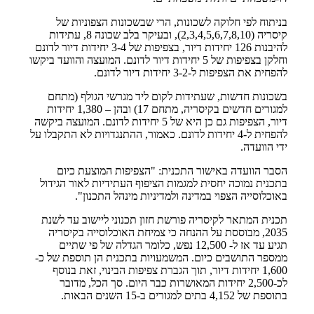
בניתוח לפי חלוקה לשכונות, הרי שבשכונות הצפוניות של
קיסריה
(2,3,4,5,6,7,8,10), ובעיקר בלב שכונה 8, עתידות
להיבנות 126 יחידות דיור, בצפיפות של 3-4 יחידות דיור לדונם
וחלקן בצפיפות של 5 יחידות דיור לדונם. המועצה והוועד ביקשו
להפחית את הצפיפות ל-3-2 יחידות דיור לדונם.
בשכונות חדשות, שעתידות לקום ליד מגרשי הגולף (מתחם
למגורים חדשים בקיסריה, מתחם 17) ובהן – 1,380 יחידות
דיור, הצפיפות גם כן היא של 5 יחידות לדונם. המועצה ביקשה
להפחית ל-4 יחידות לדונם. כאמור, ההתנגדויות לא התקבלו על
ידי הוועדה.
הסבר הוועדה באישור התכנית: "הצפיפות המוצעת כיום
בתכנית נמוכה יחסית למגמות הציפוף העתידיות לאור הגידול
באוכלוסייה הצפוי במדינה ולמדיניות מינהל התכנון".
תכנית המתאר לקיסריה פורשת חזון תכנוני ליישוב עד לשנת
2035, מבוססת על ההנחה כי צמיחת האוכלוסייה בקיסריה
תגיע עד אז ל- 12,500 נפש, כלומר הגדלה של פי שתיים
ממספר התושבים כיום. המשמעויות בתכנית הן תוספת של כ-
1,600 יחידות דיור, תוך הגברת צפיפות הבינוי, זאת בנוסף
לכ-2,500 יחידות המאושרות כבר היום. סך הכל, מדובר
בתוספת של 4,152 בתים למגורים ב-15 השנים הבאות.