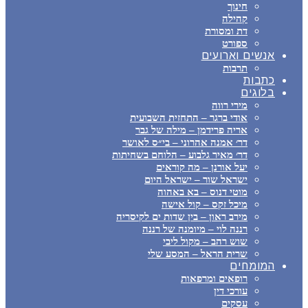
חינוך
קהילה
דת ומסורת
ספורט
אנשים וארועים
תרבות
כתבות
בלוגים
מירי רווה
אודי ברגר – התחזית השבועית
אריה פרידמן – מילה של גבר
דר׳ אמנה אהרוני – בי״ס לאושר
דר׳ מאיר גלבוע – הלוחם בשחיתות
יעל אורנן – מה קוראים
ישראל שור – ישראל היום
מוטי דנוס – בא באהוה
מיכל זקס – קול אישה
מירב ראון – בין שדות ים לקיסריה
רננה לוי – מיומנה של רננה
שוש רהב – מקול ליבי
שרית הראל – המסע שלי
המומחים
רופאים ומרפאות
עורכי דין
עסקים