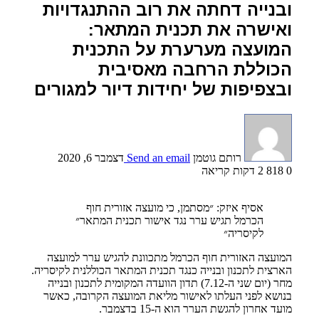
ובנייה דחתה את רוב ההתנגדויות
ואישרה את תכנית המתאר:
המועצה מערערת על התכנית
הכוללת הרחבה מאסיבית
ובצפיפות של יחידות דיור למגורים
רותם גוטמן
Send an email
דצמבר 6, 2020
0
818
2 דקות קריאה
אסיף איזק: ״מסתמן, כי מועצה אזורית חוף
הכרמל תגיש ערר נגד אישור תכנית המתאר״
לקיסריה״
המועצה האזורית חוף הכרמל מתכוונת להגיש ערר למועצה
הארצית לתכנון ובנייה כנגד תכנית המתאר הכוללנית לקיסריה.
מחר (יום שני ה-7.12) תדון הוועדה המקומית לתכנון ובנייה
בנושא לפני העלתו לאישור מליאת המועצה הקרובה, כאשר
מועד אחרון להגשת הערר הוא ה-15 בדצמבר.