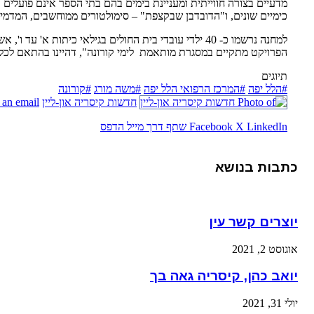
מדעיים בצורה חווייתית ומעניינת בימים בהם בתי הספר אינם פועלים 
כימיים שונים, ו"הדובדבן שבקצפת" – סימולטורים ממוחשבים, המדמים 
הפרויקט מתקיים במסגרת מותאמת
לימי קורונה", דהיינו בהתאם לכ
תיוגים
#הלל יפה
#המרכז הרפואי הלל יפה
#משה מורג
#קורונה
חדשות קיסריה און-ליין
 an email
LinkedIn
X
Facebook
שתף דרך מייל
הדפס
כתבות בנושא
יוצרים קשר עין
אוגוסט 2, 2021
יואב כהן, קיסריה גאה בך
יולי 31, 2021