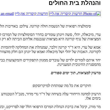
והנהלת בית החולים
חדשות קיסריה און-ליין
 an email
סימולציה רפואית של הנשמת חולה קורונה. צילום: באדיבות הלל
המציאות של נגיף קורונה היא מציאות שנכנסת אליהם הביתה לא רק דרך
אמא של עדי, היא ד"ר קרינה זילבר, שמנהלת את המחלקה לזיהומיות ב
לקורונה. האבות של יהלי ושל מיכאלה ואמא של יונתן הם חלק מהצוו
יחד איתם לומדים ילדים של עובדים ממגוון התפקידים והמקצועות בבית
מהמסגרת החינוכית המעניינת.
מרעיון למציאות, תוך ימים ספורים
חוקרים את כל מה שמתחת למיקרוסקופ
הרעיון למחנה הייחודי עלה בשיחה של ד"ר גדי מדור, מנכ"ל הטכנודע 
בימים אלו.
מר מורג, קיבל את ברכת הנהלת המרכז הרפואי הלל יפה לפרויקט, ובש