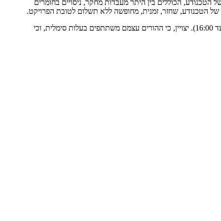
ל הטכנודע, הכוללים בין היתר מעבדות מחקר, ניסויים בחומרים
י של הטכנודע, שחזר, זמנית, מחופשה ללא תשלום לטובת הפרויקט.
למחנה נרשמו כ- 40 ילדי עובדי בית החולים בגילאי כיתות א' עד ו', אשר בשבוע הקרוב ייהנו מחוויה מדעית ייחודית במסגרת יומית מלאה (מ8:00 ועד 16:00). יצויין, כי ההורים עצמם משתתפים בעלות סימלית, וכי