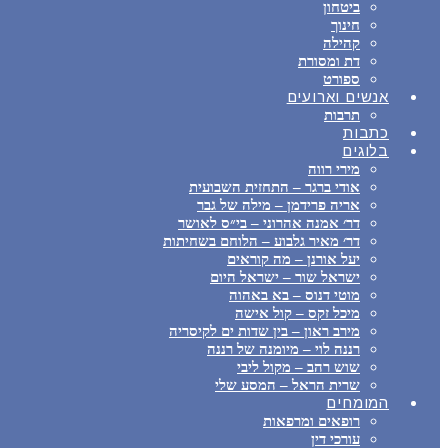
ביטחון
חינוך
קהילה
דת ומסורת
ספורט
אנשים וארועים
תרבות
כתבות
בלוגים
מירי רווה
אודי ברגר – התחזית השבועית
אריה פרידמן – מילה של גבר
דר׳ אמנה אהרוני – בי״ס לאושר
דר׳ מאיר גלבוע – הלוחם בשחיתות
יעל אורנן – מה קוראים
ישראל שור – ישראל היום
מוטי דנוס – בא באהוה
מיכל זקס – קול אישה
מירב ראון – בין שדות ים לקיסריה
רננה לוי – מיומנה של רננה
שוש רהב – מקול ליבי
שרית הראל – המסע שלי
המומחים
רופאים ומרפאות
עורכי דין