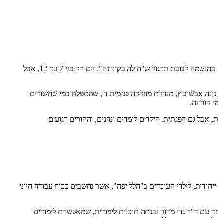
עדי, מיכאלה, יהלי, סשה ויונתן עומדים בחדר הסימולציות של המרכז לחינוך טכנולוגי בחדרה – הטכנודע, ויחד עם בני קציר, מדריך במקום, עסוקים בהנשמה לבובת תרגול ש"חולה בקורונה". הם רק בני 7 עד 12, אבל
 נינה אבשוביץ, מנהלת מחלקה פנימית ד', שמטפלת במי שחשודים
 קורונה.
 אבל גם הפגתית. הילדים לומדים ונהנים, וההורים רגועים
יחודית, לילדי העובדים ב"הלל יפה", אשר נחשבים ככוח עבודה חיוני
ד עם ד"ר גדי מדור נבנתה תוכנית לימודית, שמאפשרת לימודים