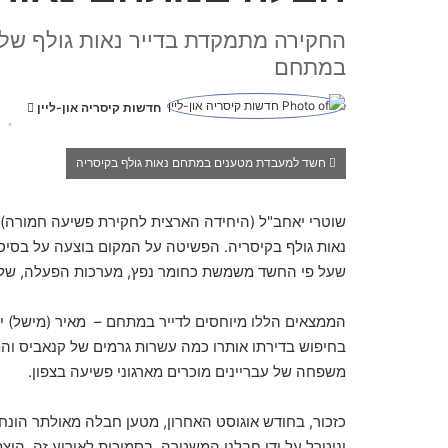
החקירה מתמקדת בדייר נאות גולף של
במתחם
חדשות קיסריה און-ליין
S
e
n
חשד למעבדת מטענים במתחם נאות גולף בקיסריה
d
a
שוטרי יאחב"ל (היחידה הארצית לחקירת פשיעה חמורה
n
נאות גולף בקיסריה. הפשיטה על המקום בוצעה על בסיס 
e
שעל פי החשד משמשת כחומר נפץ, מערכות הפעלה, שלטי
m
a
הממצאים הללו מיוחסים לדייר במתחם –
i
בחיפוש בדירתו אותרו כמה עשרות גרמים של קנאביס והממ
l
משפחה של עבריינים מוכרים מארגוני פשיעה בצפון.
כזכור, בחודש אוגוסט האחרון, מטען חבלה מאולתר הונח
ונוטרל על ידי חבלני המשטרה.
בסמיכות לאירוע זה, הוצ