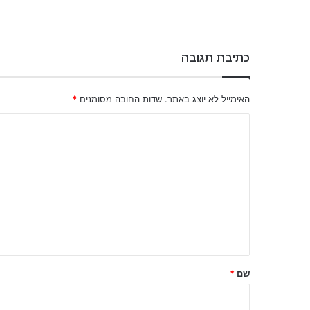
כתיבת תגובה
האימייל לא יוצג באתר.
שדות החובה מסומנים
*
ה
ת
ג
ו
ב
ה
ש
ל
שם
*
ך