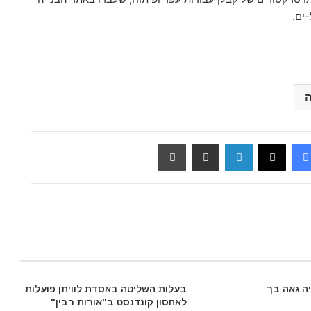
ים.
ה
Facebook
X
LinkedIn
שתף דרך מייל
הדפס
יה גאה בך
בעלות השליטה באסדת לוויתן פועלות
לאחסון קונדנסט ב"אורות רבין"