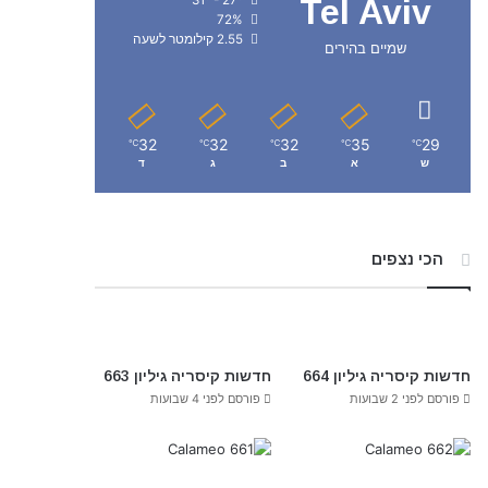
Tel Aviv
72%
2.55 קילומטר לשעה
שמיים בהירים
32
32
32
35
29
℃
℃
℃
℃
℃
ש
א
ב
ג
ד
הכי נצפים
חדשות קיסריה גיליון 664
חדשות קיסריה גיליון 663
פורסם לפני 2 שבועות
פורסם לפני 4 שבועות