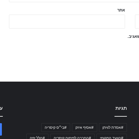
אתר
אגיב.
תגיות
עק
#אסדת לוויתן
#אסיף איזק
#בי״ס קיסריה
#הוועד המקומי
#החברה לפיתוח קיסריה
#הלל יפה