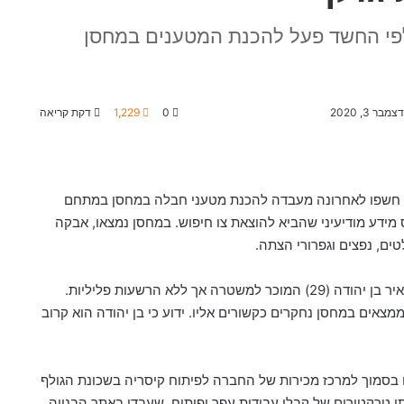
פי החשד פעל להכנת המטענים במחסן
דצמבר 3, 2020
0
1,229
דקת קריאה
) חשפו לאחרונה מעבדה להכנת מטעני חבלה במחסן במתחם
מידע מודיעיני שהביא להוצאת צו חיפוש. במחסן נמצאו, אבקה
ם, נפצים וגפרורי הצתה.
מאיר (מישל) יאיר בן יהודה (29) המוכר למשטרה אך ללא הרשעות פליליות.
צאים במחסן נחקרים כקשורים אליו. ידוע כי בן יהודה הוא קרוב
 בסמוך למרכז מכירות של החברה לפיתוח קיסריה בשכונת הגולף
תו טרקטורים של קבלן עבודות עפר ופיתוח, שעבדו באתר הבנייה