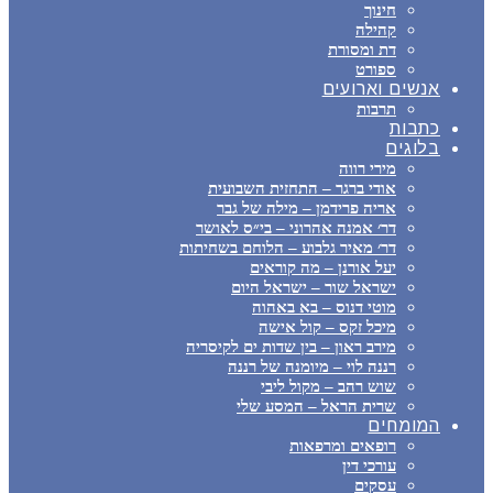
חינוך
קהילה
דת ומסורת
ספורט
אנשים וארועים
תרבות
כתבות
בלוגים
מירי רווה
אודי ברגר – התחזית השבועית
אריה פרידמן – מילה של גבר
דר׳ אמנה אהרוני – בי״ס לאושר
דר׳ מאיר גלבוע – הלוחם בשחיתות
יעל אורנן – מה קוראים
ישראל שור – ישראל היום
מוטי דנוס – בא באהוה
מיכל זקס – קול אישה
מירב ראון – בין שדות ים לקיסריה
רננה לוי – מיומנה של רננה
שוש רהב – מקול ליבי
שרית הראל – המסע שלי
המומחים
רופאים ומרפאות
עורכי דין
עסקים