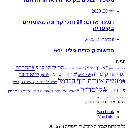
יולי 30, 2020
רמזור אדום: 20 חולי קורונה מאומתים
בקיסריה
נובמבר 21, 2025
חדשות קיסריה גיליון 647
תגיות
#החברה
#הוועד המקומי
#אסיף איזק
#אסדת לוויתן
#בי״ס קיסריה
לפיתוח קיסריה
#חוף הכרמל
#ליאור בר
#הלל יפה
#חינוך
#מועצה אזורית חוף הכרמל
#משטרה
#מיכאל כרסנטי
#נדל״ן
#קיסריה
#קורונה
#ראש המועצה האזורית חוף הכרמל
#רפי דהן
איגוד ערים שרון כרמל#
עקוב אחרינו בפייסבוק
Facebook
YouTube
כל הזכויות שמורות לחדשות קיסריה (c) 2026