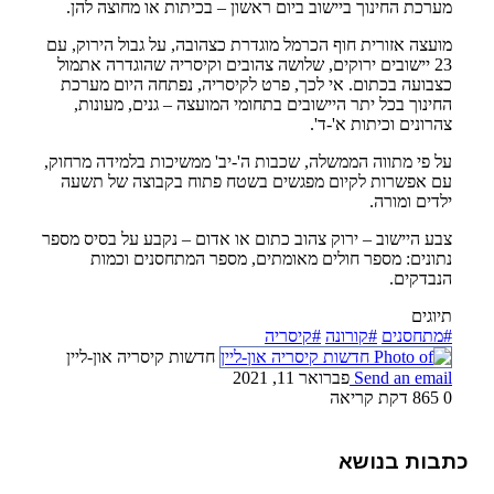
מערכת החינוך ביישוב ביום ראשון – בכיתות או מחוצה להן.
מועצה אזורית חוף הכרמל מוגדרת כצהובה, על גבול הירוק, עם
23 יישובים ירוקים, שלושה צהובים וקיסריה שהוגדרה אתמול
כצבועה בכתום. אי לכך, פרט לקיסריה, נפתחה היום מערכת
החינוך בכל יתר היישובים בתחומי המועצה – גנים, מעונות,
צהרונים וכיתות א'-ד'.
על פי מתווה הממשלה, שכבות ה'-יב' ממשיכות בלמידה מרחוק,
עם אפשרות לקיום מפגשים בשטח פתוח בקבוצה של תשעה
ילדים ומורה.
צבע היישוב – ירוק צהוב כתום או אדום – נקבע על בסיס מספר
נתונים: מספר חולים מאומתים, מספר המתחסנים וכמות
הנבדקים.
תיוגים
#מתחסנים
#קורונה
#קיסריה
חדשות קיסריה און-ליין
Send an email
פברואר 11, 2021
0
865
דקת קריאה
כתבות בנושא