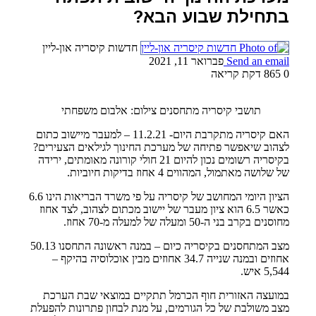
בתחילת שבוע הבא?
חדשות קיסריה און-ליין
Send an email
פברואר 11, 2021
0
865
דקת קריאה
תושבי קיסריה מתחסנים צילום: אלבום משפחתי
האם קיסריה מתקרבת היום- 11.2.21 – למעבר מיישוב כתום
לצהוב שיאפשר פתיחה של מערכת החינוך לגילאים הצעירים?
בקיסריה רשומים נכון להיום 21 חולי קורונה מאומתים, ירידה
של שלושה מאתמול, המהווים 4 אחוז בדיקות חיוביות.
הציון היומי המחושב של קיסריה על פי משרד הבריאות הינו 6.6
כאשר 6.5 הוא ציון מעבר של יישוב מכתום לצהוב, לצד אחוז
מחוסנים בקרב בני ה-50 ומעלה של למעלה מ-70 אחוז.
מצב המתחסנים בקיסריה כיום – במנה ראשונה התחסנו 50.13
אחוזים ובמנה שנייה 34.7 אחוזים מבין אוכלוסיה בהיקף –
5,544
איש.
במועצה האזורית חוף הכרמל תתקיים במוצאי שבת
הערכת
מצב משולבת של כל הגורמים, על מנת לבחון פתרונות להפעלת