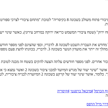
יבורי
פתוח
משולב
בשכונה
8
בקיסריה
"
לטובת
"
מתחם
ציבורי
לצרכי
ספורט
,
ת
.
ח
ירוק
" (
שטח
ציבורי
המשמש
כריאה
ירוקה
במרחב
עירוני
),
כאשר
שינוי
ייעו
מחדש
את
העברת השבט לשכונה
8.
לדבריו
,
וכפי
שהציגם
לפני
מספר
חודשי
מהלך
זה
ייתר
את
מועדון
הנוער
בשכונה 3
.
לדבריו
,
בכוונתו
להציג
פעם
נוספת
בור
אחרים
.
לפני
מספר
חודשים
עלתה
הצעה
להקים
בשטח
זה
מבנה
לטובת
אושר
"
שינוי
יעוד
של
מגרש
המיועד
למבני
ציבור
בשכונה
2
ואשר
נמצא
כי
אי
“.
כלומר
,
אושר
שינוי
יעוד
של
קרקע
בשכונה
2
המיועדת
לבנייה
ציבורית,
לטו
וף הכרמל
#מיכאל כרסנטי
#קיסריה
ה
רך מייל
הדפס