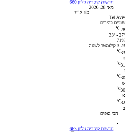
חדשות קיסריה גיליון 660
מאי 28, 2026
מזג אוויר
Tel Aviv
שמיים בהירים
℃
28
33º - 27º
71%
3.23 קילומטר לשעה
℃
33
ה
℃
31
ו
℃
30
ש
℃
30
א
℃
32
ב
הכי נצפים
חדשות קיסריה גיליון 663