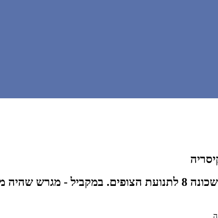
יסריה
ה