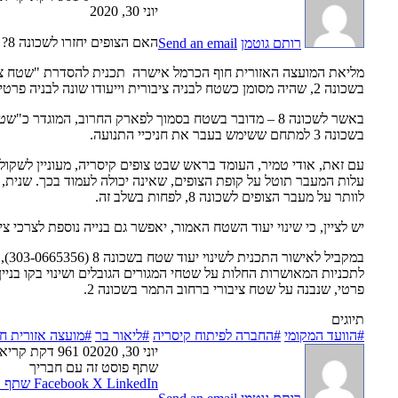
יוני 30, 2020
האם הצופים יחזרו לשכונה 8?
רותם גוטמן
Send an email
מליאת
המועצה האזורית חוף הכרמל
אישרה
תכנית
להסדרת
"
שטח
צ
בשכונה
2,
שהיה
מסומן
כשטח
לבניה
ציבורית
וייעודו שונה
לבניה
פרטי
באשר
לשכונה
8 –
מדובר
בשטח
בסמוך
לפארק
החרוב
,
המוגדר
כ
"
שט
בשכונה
3
למתחם
ששימש
בעבר
את
חניכיי
התנועה
.
עם
זאת
,
אודי
טמיר
,
העומד
בראש
שבט צופים קיסריה
,
מעוניין
לשקול
עלות
המעבר
תוטל
על
קופת
הצופים,
שאינה יכולה לעמוד בכך
.
שנית
,
לוותר
על
מעבר
הצופים
לשכונה
8,
לפחות
בשלב
זה
.
יש
לציין,
כי
שינוי
יעוד
השטח
האמור
,
יאפשר
גם
בנייה נוספת
לצרכי
צי
במקביל
לאישור
התכנית
לשינוי
יעוד
שטח
בשכונה
8 (303-0665356),
לתכניות
המאושרות
החלות
על
שטחי
המגורים
הגובלים
ושינוי
בקו
בניין
פרטי,
שנבנה
על
שטח
ציבורי
ברחוב
התמר
בשכונה
2.
תיוגים
#הוועד המקומי
#החברה לפיתוח קיסריה
#ליאור בר
#מועצה אזורית ח
יוני 30, 2020
0
961
דקת קריא
שתף פוסט זה עם חבריך
LinkedIn
X
Facebook
שתף ד