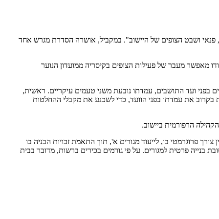
פנאי
ושבט
הצופים
של
היישוב
".
במקביל
,
אושרה
הסדרת
מגרש
אחד
דו
מאפשר
מעבר
של
פעילות
הצופים
בקיסריה
ממועדון
הנוער
ם
בפני
ועד
התושבים
,
עמדתו
נובעת
משני
טעמים
עיקריים
.
ראשית
,
בקרוב
את
עמדתו
בפני
הוועד
,
כדי
לשכנע
את
מקבלי
ההחלטות
הקהילה
הרפורמית
ביישוב
.
ן
צורך
פרוגרמטי
בו
,
לייעוד
מגורים
א
',
תוך
התאמת
זכויות
הבניה
בו
בת בנייה
פרטית
למגורים
.
על
פי
גורמים
בכירים
ברשות
,
מדובר
בבית