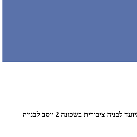
מליאת המועצה אישרה: יוכשר שטח ציבורי בשכונה 8 לתנועת הצופים. במקביל - מגרש שהיה מיועד לבניה ציבורית בשכונה 2 יוסב לבנייה