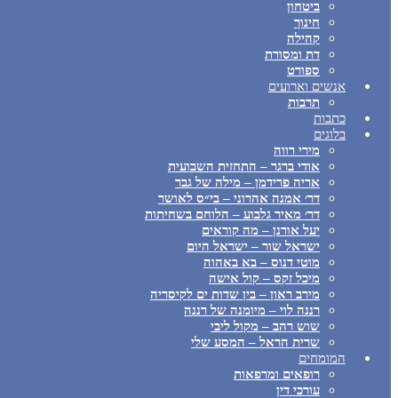
ביטחון
חינוך
קהילה
דת ומסורת
ספורט
אנשים וארועים
תרבות
כתבות
בלוגים
מירי רווה
אודי ברגר – התחזית השבועית
אריה פרידמן – מילה של גבר
דר׳ אמנה אהרוני – בי״ס לאושר
דר׳ מאיר גלבוע – הלוחם בשחיתות
יעל אורנן – מה קוראים
ישראל שור – ישראל היום
מוטי דנוס – בא באהוה
מיכל זקס – קול אישה
מירב ראון – בין שדות ים לקיסריה
רננה לוי – מיומנה של רננה
שוש רהב – מקול ליבי
שרית הראל – המסע שלי
המומחים
רופאים ומרפאות
עורכי דין