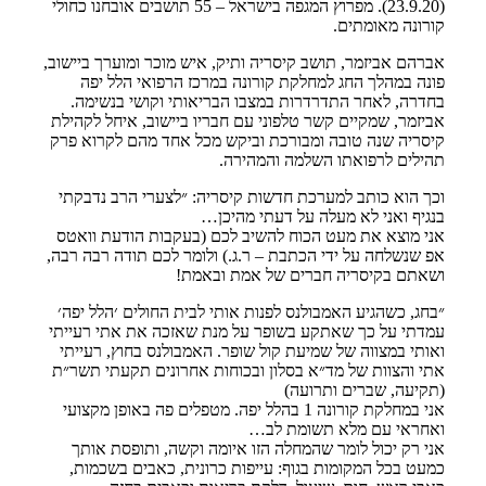
(23.9.20). מפרוץ המגפה בישראל – 55 תושבים אובחנו כחולי
קורונה מאומתים.
אברהם אביזמר, תושב קיסריה ותיק, איש מוכר ומוערך ביישוב,
פונה במהלך החג למחלקת קורונה במרכז הרפואי הלל יפה
בחדרה, לאחר התדרדרות במצבו הבריאותי וקושי בנשימה.
אביזמר, שמקיים קשר טלפוני עם חבריו ביישוב, איחל לקהילת
קיסריה שנה טובה ומבורכת וביקש מכל אחד מהם לקרוא פרק
תהילים לרפואתו השלמה והמהירה.
וכך הוא כותב למערכת חדשות קיסריה: ״לצערי הרב נדבקתי
בנגיף ואני לא מעלה על דעתי מהיכן…
אני מוצא את מעט הכוח להשיב לכם (בעקבות הודעת וואטס
אפ שנשלחה על ידי הכתבת – ר.ג.) ולומר לכם תודה רבה רבה,
ושאתם בקיסריה חברים של אמת ובאמת!
״בחג, כשהגיע האמבולנס לפנות אותי לבית החולים ׳הלל יפה׳
עמדתי על כך שאתקע בשופר על מנת שאזכה את אתי רעייתי
ואותי במצווה של שמיעת קול שופר. האמבולנס בחוץ, רעייתי
אתי והצוות של מד״א בסלון ובכוחות אחרונים תקעתי תשר״ת
(תקיעה, שברים ותרועה)
אני במחלקת קורונה 1 בהלל יפה. מטפלים פה באופן מקצועי
ואחראי עם מלא תשומת לב…
אני רק יכול לומר שהמחלה הזו איומה וקשה, ותופסת אותך
כמעט בכל המקומות בגוף: עייפות כרונית, כאבים בשכמות,