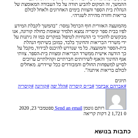
ההמשך, זה המקום להביע תודה על כל העבודה המאומצת של
הנהלת בית הספר והצוות בימים האחרונים ולאחל לכולם
בריאות וחזרה מהירה לשגרה״.
מהמועצה האזורית חוף הכרמל נמסר: "בהמשך לקבלת המידע
לפיו בבית ספר קיסריה נמצא תלמיד שאומת כחולה קורונה, אנו
מבקשים להזכיר כי ההנחיות לטיפול במקרים כמו זה ניתנות על
ידי משרדי הבריאות והחינוך בלבד, כמובן בשיתוף הנהלת
בית-הספר והמועצה. כל מי שנדרש להיכנס לבידוד, מקבל על
כך הודעה אישית ממשרד הבריאות ומצוות בית-הספר. צוותי
אגף החינוך והאגף לשירותים חברתיים וקהילתיים ערוכים
לסייע למשפחות החולים והמבודדים ככל שיידרש. מאחלים
לכולם בריאות איתנה”.
תיוגים
#אברהם אביזמר
#בי״ס קיסריה
#הלל יפה
#קורונה
#קיסריה
רותם גוטמן
Send an email
ספטמבר 23, 2020
0
1,721
2 דקות קריאה
כתבות בנושא