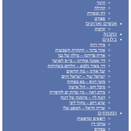
חינוך
קהילה
דת ומסורת
ספורט
אנשים וארועים
תרבות
כתבות
בלוגים
מירי רווה
אודי ברגר – התחזית השבועית
אריה פרידמן – מילה של גבר
דר׳ אמנה אהרוני – בי״ס לאושר
דר׳ מאיר גלבוע – הלוחם בשחיתות
יעל אורנן – מה קוראים
ישראל שור – ישראל היום
מוטי דנוס – בא באהוה
מיכל זקס – קול אישה
מירב ראון – בין שדות ים לקיסריה
רננה לוי – מיומנה של רננה
שוש רהב – מקול ליבי
שרית הראל – המסע שלי
המומחים
רופאים ומרפאות
עורכי דין
עסקים