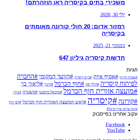
משכירי בתים בקיסריה ראו הוזהרתם!
יולי 30, 2020
רמזור אדום: 20 חולי קורונה מאומתים
בקיסריה
נובמבר 21, 2025
חדשות קיסריה גיליון 647
תגיות
#החברה
#הוועד המקומי
#אסיף איזק
#אסדת לוויתן
#בי״ס קיסריה
לפיתוח קיסריה
#חוף הכרמל
#ליאור בר
#הלל יפה
#חינוך
#מועצה אזורית חוף הכרמל
#משטרה
#מיכאל כרסנטי
#נדל״ן
#קיסריה
#קורונה
#ראש המועצה האזורית חוף הכרמל
#רפי דהן
איגוד ערים שרון כרמל#
עקוב אחרינו בפייסבוק
Facebook
YouTube