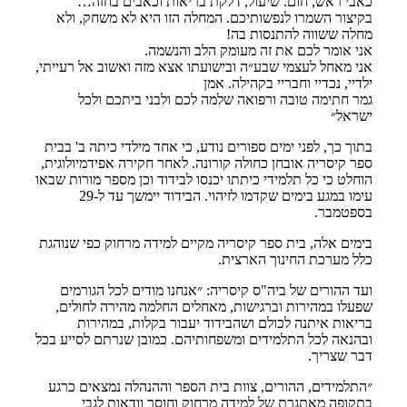
כאבי ראש, חום. שיעול, דלקת בריאות וכאבים בחזה…
בקיצור השמרו לנפשותיכם. המחלה הזו היא לא משחק, ולא
מחלה ששווה להתנסות בה!
אני אומר לכם את זה מעומק הלב והנשמה.
אני מאחל לעצמי שבע״ה ובישועתו אצא מזה ואשוב אל רעייתי,
ילדיי, נכדיי וחבריי בקהילה. אמן
גמר חתימה טובה ורפואה שלמה לכם ולבני ביתכם ולכל
ישראל״
בתוך כך, לפני ימים ספורים נודע, כי אחד מילדי כיתה ב' בבית
ספר קיסריה אובחן כחולה קורונה. לאחר חקירה אפידמיולוגית,
הוחלט כי כל תלמידי כיתתו יכנסו לבידוד וכן מספר מורות שבאו
עימו במגע בימים שקדמו לזיהוי. הבידוד יימשך עד ל-29
בספטמבר.
בימים אלה, בית ספר קיסריה מקיים למידה מרחוק כפי שנוהגת
כלל מערכת החינוך הארצית.
ועד ההורים של ביה"ס קיסריה: ״אנחנו מודים לכל הגורמים
שפעלו במהירות וברגישות, מאחלים החלמה מהירה לחולים,
בריאות איתנה לכולם ושהבידוד יעבור בקלות, במהירות
ובהנאה לכל התלמידים ומשפחותיהם. כמובן שנרתם לסייע בכל
דבר שצריך.
״התלמידים, ההורים, צוות בית הספר וההנהלה נמצאים כרגע
בתקופה מאתגרת של למידה מרחוק וחוסר וודאות לגבי