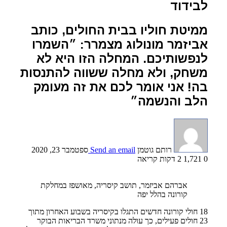
לבידוד
ממיטת חוליו בבית החולים, כותב
אביזמר מונולוג מצמרר: ״השמרו
לנפשותיכם. המחלה הזו היא לא
משחק, ולא מחלה ששווה להתנסות
בה! אני אומר לכם את זה מעומק
הלב והנשמה״
רותם גוטמן
Send an email
ספטמבר 23, 2020
0
1,721
2 דקות קריאה
אברהם אביזמר, תושב קיסריה, מאושפז במחלקת
קורונה בהלל יפה
18 חולי קורונה חדשים התגלו בקיסריה בשבוע האחרון מתוך
23 חולים פעילים, כך עולה מנתוני משרד הבריאות הבוקר