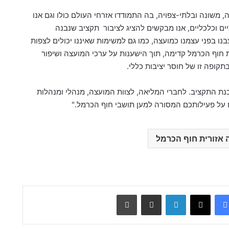
 משונה ובלתי-צפויה, בה התמודדו אזרחי העולם כולו וגם אנו
ם וכלכליים, אנו מבקשים להציג לציבור
תקציב שנבנה
נו בפני עצמנו כמועצה, כמו גם למשימות שאיננו יכולים לצפות
חוף הכרמל קדימה, תוך הישענות על ערכי המועצה ושיפור
ופה זו של חוסר יציבות כללי.
כנת התקציב. לחברי המליאה, לצוות המועצה, מנהלי ומנהלות
 על פעילותכם המסורה למען תושבי חוף הכרמל."
אזורית חוף הכרמל
Facebook
X
LinkedIn
שתף דרך מייל
הדפס