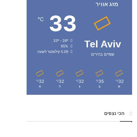
מזג אוויר
33
℃
33º - 28º
Tel Aviv
65%
5.09 קילומטר לשעה
שמיים בהירים
32
32
32
35
32
℃
℃
℃
℃
℃
א
ב
ג
ד
ה
הכי נצפים