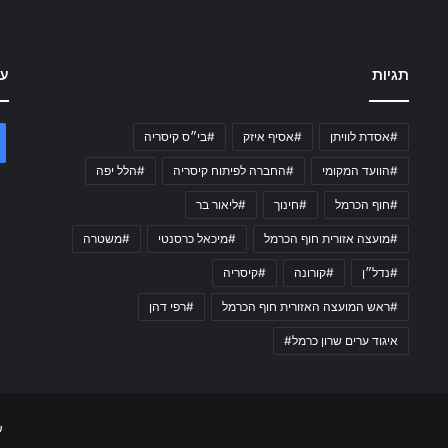
תגיות
עק
#אסדת לוויתן
#אסיף איזק
#בי״ס קיסריה
#הוועד המקומי
#החברה לפיתוח קיסריה
#הלל יפה
#חוף הכרמל
#חינוך
#ליאור בר
#מועצה אזורית חוף הכרמל
#מיכאל כרסנטי
#משטרה
#נדל״ן
#קורונה
#קיסריה
#ראש המועצה האזורית חוף הכרמל
#רפי דהן
איגוד ערים שרון כרמל#
ע