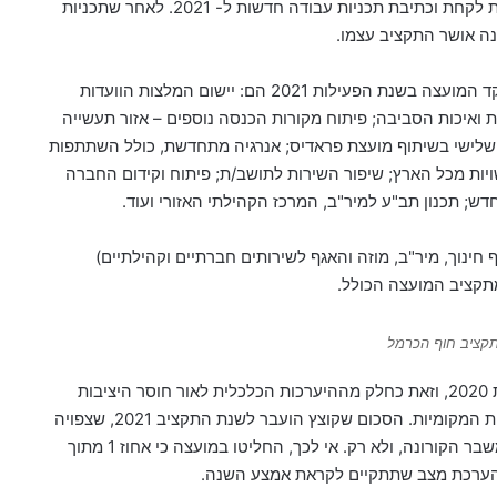
מול ביצוע של שנת 2020 החולפת, והתקיים תהליך הפקת לקחת וכתיבת תכניות עבודה חדשות ל- 2021. לאחר שתכניות
ה אושר התקציב עצמו.
מבט בספר התקציב מלמד, כי עיקר הנושאים בהם תתמקד המועצה בשנת הפעילות 2021 הם: יישום המלצות הוועדות
ואיכות הסביבה; פיתוח מקורות הכנסה נוספים – אזור תעשייה
ור שלישי בשיתוף מועצת פראדיס; אנרגיה מתחדשת, כולל השתתפות
ייחודי של משרד האנרגיה, בו משתתפות רק 12 רשויות מכל הארץ; שיפור השירות לתושב/ת; פיתוח וקידום החברה
דש; תכנון תב"ע למיר"ב, המרכז הקהילתי האזורי ועוד.
ינוך, מיר"ב, מוזה והאגף לשירותים חברתיים וקהילתיים)
קציב חוף הכרמל
יצוין, כי המועצה החליטה לקצץ 5% מתקציבה כבר בשנת 2020, וזאת כחלק מההיערכות הכלכלית לאור חוסר היציבות
הפוליטי במדינה, שמתבטא באי-העברת תקציבים לרשויות המקומיות. הסכום שקוצץ הועבר לשנת התקציב 2021, שצפויה
להיות שנה בה יורגשו בעוצמה השלכותיו הכלכליות של משבר הקורונה, ולא רק. אי לכך, החליטו במועצה כי אחוז 1 מתוך