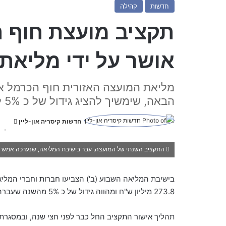
חדשות
קהילה
אושר על ידי מליאת
מליאת המועצה האזורית חוף הכרמל א
הבאה, שימשיך להציג גידול של כ 5% לעומת השנה שעברה
חדשות קיסריה און-ליין
S
e
n
התקציב השנתי של המועצה, עבר בישיבת המליאה, שנערכה אמש
d
a
n
273.8 מיליון ש"ח ומהווה גידול של כ 5% מהשנה שעברה.
e
m
תהליך אישור התקציב החל כבר לפני חצי שנה, ובמסגרתו
a