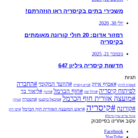
משכירי בתים בקיסריה ראו הוזהרתם!
יולי 30, 2020
רמזור אדום: 20 חולי קורונה מאומתים
בקיסריה
נובמבר 21, 2025
חדשות קיסריה גיליון 647
תגיות
#החברה
#הוועד המקומי
#אסיף איזק
#אסדת לוויתן
#בי״ס קיסריה
לפיתוח קיסריה
#חוף הכרמל
#ליאור בר
#הלל יפה
#חינוך
#מועצה אזורית חוף הכרמל
#משטרה
#מיכאל כרסנטי
#נדל״ן
#קיסריה
#קורונה
#ראש המועצה האזורית חוף הכרמל
#רפי דהן
איגוד ערים שרון כרמל#
עקוב אחרינו בפייסבוק
Facebook
YouTube