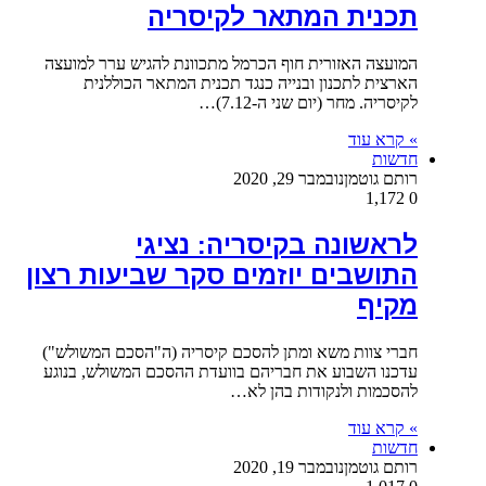
תכנית המתאר לקיסריה
המועצה האזורית חוף הכרמל מתכוונת להגיש ערר למועצה
הארצית לתכנון ובנייה כנגד תכנית המתאר הכוללנית
לקיסריה. מחר (יום שני ה-7.12)…
» קרא עוד
חדשות
רותם גוטמן
נובמבר 29, 2020
1,172
0
לראשונה בקיסריה: נציגי
התושבים יוזמים סקר שביעות רצון
מקיף
חברי צוות משא ומתן להסכם קיסריה (ה"הסכם המשולש")
עדכנו השבוע את חבריהם בוועדת ההסכם המשולש, בנוגע
להסכמות ולנקודות בהן לא…
» קרא עוד
חדשות
רותם גוטמן
נובמבר 19, 2020