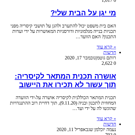
1,017
0
מי יגן על הבית שלי?
האם בית משפט יכול להתערב ולהגן על תושבי קיסריה מפני
תכניות בנייה מגלמוניות ודורסניות המאושרות על ידי ועדות
התכנון? האם הוועד…
» קרא עוד
חדשות
רותם גוטמן
נובמבר 17, 2020
2,622
0
אושרה תכנית המתאר לקיסריה:
תוך עשור לא תכירו את היישוב
תכנית המתאר הכוללנית לקיסריה אושרה על-ידי הוועדה
המחוזית לתכנון ובניה (9.11.20), תוך דחיית רוב ההתנגדויות
שהוגשו לה על ידי ועד…
» קרא עוד
חדשות
נעמה יוכלמן שגב
אפריל 11, 2020
702
0