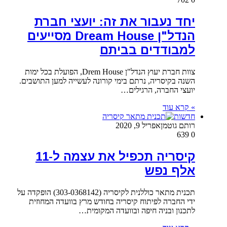
יחד נעבור את זה: יועצי חברת
הנדל"ן Dream House מסייעים
למבודדים בביתם
צוות חברת יעוץ הנדל"ן Drem House, הפועלת בכל ימות
השנה בקיסריה, נרתם בימי קורונה לעשייה למען התושבים.
יועצי החברה, הרגילים…
» קרא עוד
חדשות
רותם גוטמן
אפריל 9, 2020
639
0
קיסריה תכפיל את עצמה ל-11
אלף נפש
תכנית מתאר כוללנית לקיסריה (303-0368142) הופקדה על
ידי החברה לפיתוח קיסריה בחודש מרץ בוועדה המחוזית
לתכנון ובניה חיפה ובוועדה המקומית…