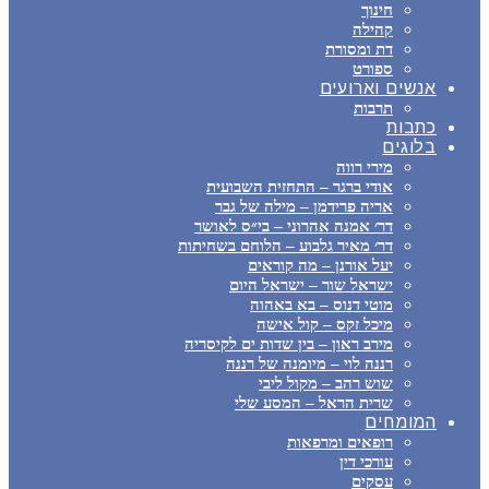
חינוך
קהילה
דת ומסורת
ספורט
אנשים וארועים
תרבות
כתבות
בלוגים
מירי רווה
אודי ברגר – התחזית השבועית
אריה פרידמן – מילה של גבר
דר׳ אמנה אהרוני – בי״ס לאושר
דר׳ מאיר גלבוע – הלוחם בשחיתות
יעל אורנן – מה קוראים
ישראל שור – ישראל היום
מוטי דנוס – בא באהוה
מיכל זקס – קול אישה
מירב ראון – בין שדות ים לקיסריה
רננה לוי – מיומנה של רננה
שוש רהב – מקול ליבי
שרית הראל – המסע שלי
המומחים
רופאים ומרפאות
עורכי דין
עסקים