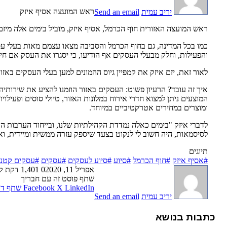
ראש המועצה אסיף איזק
יריב עמית
Send an email
ראש המועצה האזורית חוף הכרמל, אסיף איזק, מוביל בימים אלה מיזם
כמו בכל המדינה, גם בחוף הכרמל והסביבה מצאו עצמם מאות בעלי עס
והפעילות, וחלק מבעלי העסקים אף הודיעו, כי יסגרו את העסק אם ח
לאור זאת, יזם איזק את קמפיין גיוס ההמונים למען בעלי העסקים באזור
איך זה עובד? הרעיון פשוט: העסקים באזור הוזמנו להציע את שירותיה
המוצעים ניתן למצוא חדרי אירוח במלונות האזור, טיולי סוסים ופעי
ומוצרים במחירים אטרקטיביים במיוחד.
לדברי איזק "בימים כאלה נמדדת הקהילתיות שלנו, ובייחוד הערבות ה
לסיסמאות, היה חשוב לי לנקוט בצעד שיספק עזרה ממשית ומיידית, ו
תיוגים
#אסיף איזק
#חוף הכרמל
#סיוע
#סיוע לעסקים
#עסקים
#עסקים קטני
אפריל 11, 2020
0
1,401
דקת ק
שתף פוסט זה עם חבריך
LinkedIn
X
Facebook
שתף דר
יריב עמית
Send an email
כתבות בנושא