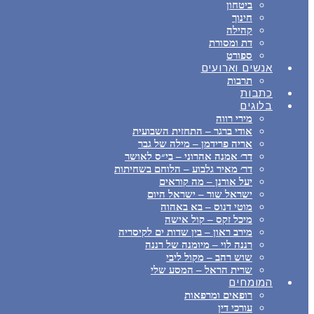
ביטחון
חינוך
קהילה
דת ומסורת
ספורט
אנשים וארועים
תרבות
כתבות
בלוגים
מירי רווה
אודי ברגר – התחזית השבועית
אריה פרידמן – מילה של גבר
דר׳ אמנה אהרוני – בי״ס לאושר
דר׳ מאיר גלבוע – הלוחם בשחיתות
יעל אורנן – מה קוראים
ישראל שור – ישראל היום
מוטי דנוס – בא באהוה
מיכל זקס – קול אישה
מירב ראון – בין שדות ים לקיסריה
רננה לוי – מיומנה של רננה
שוש רהב – מקול ליבי
שרית הראל – המסע שלי
המומחים
רופאים ומרפאות
עורכי דין