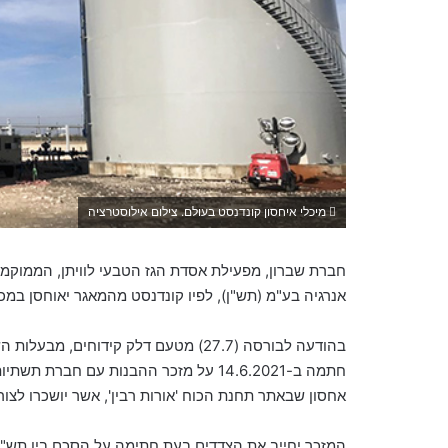
מיכלי איחסון קונדנסט בעולם. צילום אילוסטרציה
אנרגיה בע"מ (תש"ן), לפיו קונדנסט מהמאגר יאוחסן במ
בהודעה לבורסה (27.7)
מטעם דלק קידוחים, מבעלות השלי
חתמה ב-14.6.2021 על מזכר ההבנות עם חבר
אחסון שבאתר תחנת הכוח 'אורות רבין', אשר יושכרו לצור
המזכר יחייב את הצדדים בעת חתימה על הסכם בין תש