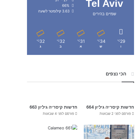
Tel Aviv
66%
3.63 קילומטר לשעה
שמיים בהירים
32
32
31
34
29
℃
℃
℃
℃
℃
ו
ש
א
ב
ג
הכי נצפים
חדשות קיסריה גיליון 664
חדשות קיסריה גיליון 663
פורסם לפני 2 שבועות
פורסם לפני 4 שבועות