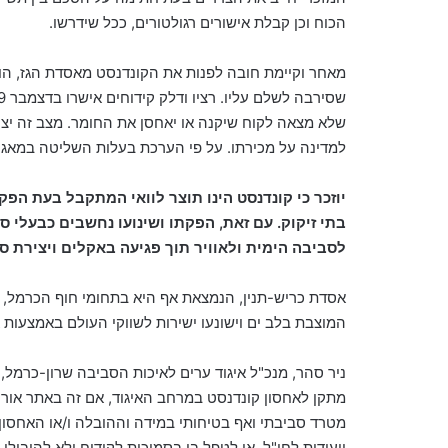
הכוח וכן קבלת אישורים רגולטורים, ככל שידרשו.
מאחר וקיימת חובה לפנות את
הקונדנסט
מאסדת הגז, הו
שסירבה לשלם עליו.
שלא מצאה לקוח שיקנה או יאחסן את החומר.
מצב זה יצ
למדינה על מכירתו. על פי הערכת בעלות השליטה במאגר
יוזכר כי קונדנסט הינו תוצר לוואי המתקבל בעת ה
בתי זיקוק. עם זאת, הפקתו ושינועו נחשבים כבעלי ס
לסביבה הימית ולאוויר תוך פגיעה באקלים ויצירת סיכ
אסדת כריש-תנין, הנמצאת אף היא בתחומי חוף הכרמל, תפ
המוצבת בלב ים וישונעו ישירות לשווקי העולם באמצעות א
ניר סהר, מנכ"ל איגוד ערים לאיכות הסביבה שרון-כרמל,
מתקן לאחסון קונדנסט במרחב האיגוד, אם זה באתר אורו
מטרד סביבתי ואף בטיחותי במידה וההובלה ו/או האחסון 
ייעודית לחו"ל, או לטפל בו בסמיכות לקידוח ולא להובילו