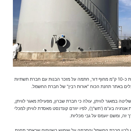
חברת שברון, מפעילת אסדת הגז הטבעי לוויתן, הממוקמת כ-10 ק"מ מחוף דור, חתמה על מזכר הבנות עם חברת תשתיות
כלים באתר תחנת הכוח "אורות רבין" של חברת החשמל.
טה במאגר לוויתן, עולה כי חברת שברון, מפעילת מאגר לוויתן,
ת תשתיות אנרגיה בע"מ ('תש"ן'), לפיו יוזרם קונדנסט מאסדת לוויתן למכלי
ך זה, ומשם יועמס על גבי מכליות
.
"ן לבין חברת החשמל והסכמה על שימוש בשטחים שבאתר תחנת