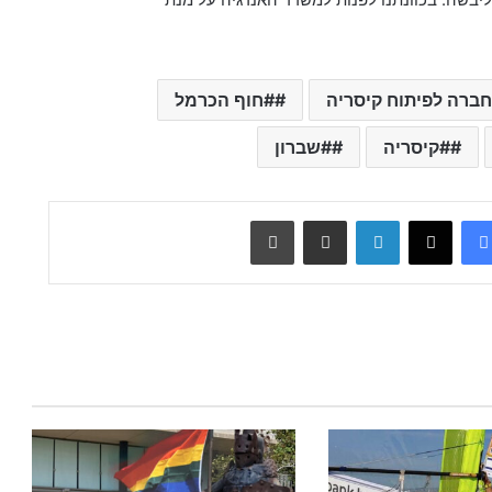
ברה לפיתוח קיסריה
#חוף הכרמל
#קיסריה
#שברון
Facebook
X
LinkedIn
שתף דרך מייל
הדפס