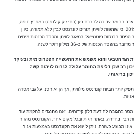
עבר החומר עד כה לחברת בזן (בתי זיקוק לנפט) במפרץ חיפה,
רציו ודלק קידוחים אישרו בדצמבר 2019, כי שותפות לווייתן תזרים קונדנסט לבזן ללא תמורה, כיוון
ר הפסד הכנסות פוטנציאלי למאגר לוויתן והפסד הכנסות מיסים
מדובר בהפסד הכנסות של כ-36 מיליון דולר לשנה
.
פקת הגז הטבעי והוא משמש את התעשייה הפטרוכימית ובעיקר
יכון רב שכן דליפת החומר עלולה לגרום לזיהום קשה
ון בריאותי.
יק יותר חביות קונדנסט מלוויתן, אך הן יאוחסנו על גבי אסדה
ניות.
 מסר בתגובה להודעת דלק קידוחים: "אנו מתנגדים להקמת עוד
ת רבין בחדרה, באתר חגית ובכל מקום אחר. הקונדנסט מהווה
אינו מבוצע כשורה. ניתן לייצא את הקונדנסט באמצעות אניה
 ליבשה. בכוונתנו לפנות למשרד האנרגיה על מנת