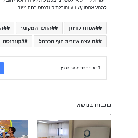
למנוע אחסון/שינוע והובלת קונדנסט בתחומינו".
#אסדת לוויתן
#הוועד המקומי
#הח
#מועצה אזורית חוף הכרמל
#קונדנסט
שתף פוסט זה עם חבריך
כתבות בנושא