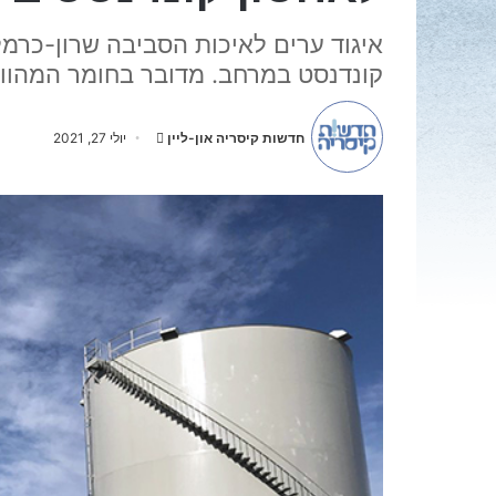
איגוד ערים לאיכות הסביבה שרון-כרמ
קונדנסט במרחב. מדובר בחומר המהווה
S
יולי 27, 2021
חדשות קיסריה און-ליין
e
n
d
a
n
e
m
a
i
l