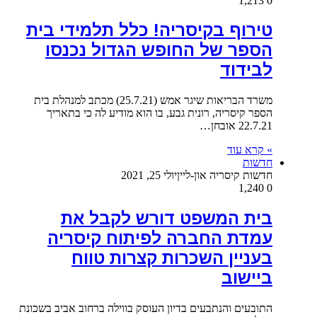
1,213
0
טירוף בקיסריה! כלל תלמידי בית
הספר של החופש הגדול נכנסו
לבידוד
משרד הבריאות שיגר אמש (25.7.21) מכתב למנהלת בית
הספר קיסריה, רונית גבע, בו הוא מודיע לה כי בתאריך
22.7.21 אובחן…
» קרא עוד
חדשות
חדשות קיסריה און-ליין
יולי 25, 2021
1,240
0
בית המשפט דורש לקבל את
עמדת החברה לפיתוח קיסריה
בעניין השכרות קצרות טווח
ביישוב
התובעים והנתבעים בדיון העוסק בווילה ברחוב אביב בשכונת