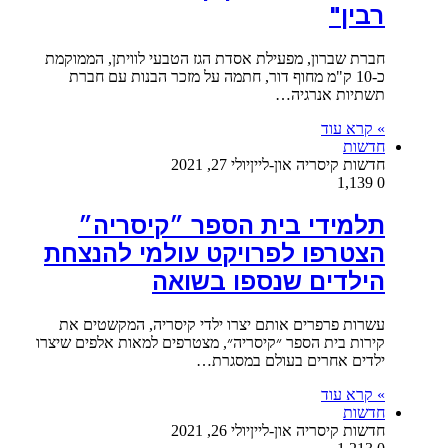
רבין"
חברת שברון, מפעילת אסדת הגז הטבעי לוויתן, הממוקמת
כ-10 ק"מ מחוף דור, חתמה על מזכר הבנות עם חברת
תשתיות אנרגיה…
» קרא עוד
חדשות
חדשות קיסריה און-ליין
יולי 27, 2021
1,139
0
תלמידי בית הספר ״קיסריה״
הצטרפו לפרויקט עולמי להנצחת
הילדים שנספו בשואה
עשרות פרפרים אותם יצרו ילדי קיסריה, המקשטים את
קירות בית הספר ״קיסריה״, מצטרפים למאות אלפים שיצרו
ילדים אחרים בעולם במסגרת…
» קרא עוד
חדשות
חדשות קיסריה און-ליין
יולי 26, 2021