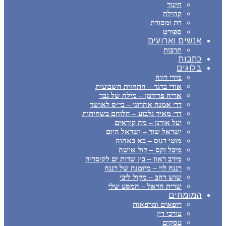
חינוך
קהילה
דת ומסורת
ספורט
אנשים וארועים
תרבות
כתבות
בלוגים
מירי רווה
אודי ברגר – התחזית השבועית
אריה פרידמן – מילה של גבר
דר׳ אמנה אהרוני – בי״ס לאושר
דר׳ מאיר גלבוע – הלוחם בשחיתות
יעל אורנן – מה קוראים
ישראל שור – ישראל היום
מוטי דנוס – בא באהוה
מיכל זקס – קול אישה
מירב ראון – בין שדות ים לקיסריה
רננה לוי – מיומנה של רננה
שוש רהב – מקול ליבי
שרית הראל – המסע שלי
המומחים
רופאים ומרפאות
עורכי דין
עסקים