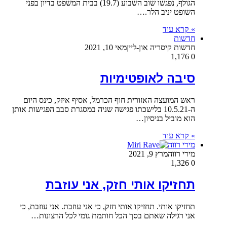
הגולף, נפגשו שוב השבוע (19.7) בבית המשפט בדיון בפני
השופט יניב הלר.…
» קרא עוד
חדשות
חדשות קיסריה און-ליין
מאי 10, 2021
1,176
0
סיבה לאופטימיות
ראש המועצה האזורית חוף הכרמל, אסיף איזק, כינס היום
ה-10.5.21 בלישכתו פגישה שניה במסגרת סבב הפגישות אותן
הוא מוביל בניסיון…
» קרא עוד
מירי רווה
מירי רווה
מרץ 9, 2021
1,326
0
תחזיקו אותי חזק, אני עוזבת
תחזיקו אותי. תחזיקו אותי חזק, כי אני עוזבת. אני עוזבת, כי
אני רגילה שאתם בסך הכל חותמת גומי לכל הרצונות…